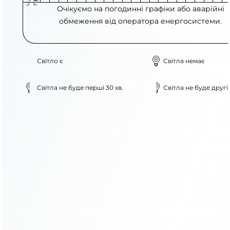
Очікуємо на погодинні графіки або аварійні
обмеження від оператора енергосистеми.
Світло є
Світла немає
Світла не буде перші 30 хв.
Світла не буде другі 