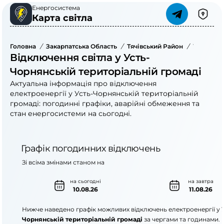
Енергосистема
Карта світла
Головна
/
Закарпатська Область
/
Тячівський Район
/
Усть-Чор
Відключення світла у Усть-
Чорнянській територіальній громаді
Актуальна інформація про відключення
електроенергії у Усть-Чорнянській територіальній
громаді: погодинні графіки, аварійні обмеження та
стан енергосистеми на сьогодні.
Графік погодинних відключень
Зі всіма змінами станом на
на сьогодні
на завтра
10.08.26
11.08.26
Нижче наведено графік можливих відключень електроенергії у
Чорнянській територіальній громаді
за чергами та годинами.