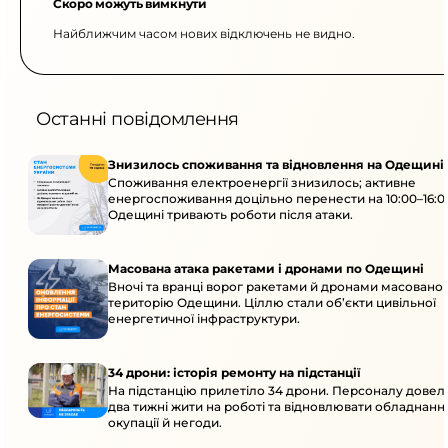
Скоро можуть вимкнути
Найближчим часом нових відключень не видно.
Останні повідомлення
Знизилось споживання та відновлення на Одещині
Споживання електроенергії знизилось; активне
енергоспоживання доцільно перенести на 10:00–16:0
Одещині тривають роботи після атаки.
Масована атака ракетами і дронами по Одещині
Вночі та вранці ворог ракетами й дронами масовано 
територію Одещини. Ціллю стали об’єкти цивільної
енергетичної інфраструктури.
34 дрони: історія ремонту на підстанції
На підстанцію прилетіло 34 дрони. Персоналу дове
два тижні жити на роботі та відновлювати обладнання
окупації й негоди.