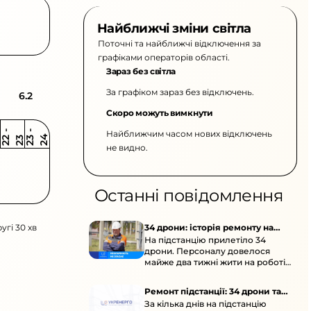
Найближчі зміни світла
Поточні та найближчі відключення за
графіками операторів області.
Зараз без світла
За графіком зараз без відключень.
6.2
Скоро можуть вимкнути
Найближчим часом нових відключень
2
-
2
2
-
2
3
4
2
2
3
не видно.
Останні повідомлення
угі 30 хв
34 дрони: історія ремонту на
На підстанцію прилетіло 34
підстанції
дрони. Персоналу довелося
майже два тижні жити на роботі
та відновлювати обладнання під
час окупації й негоди.
Ремонт підстанції: 34 дрони та
За кілька днів на підстанцію
окупація