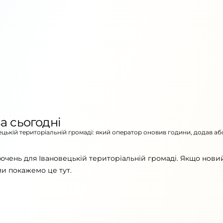
а сьогодні
вецькій територіальній громаді: який оператор оновив години, додав аб
ючень для Івановецькій територіальній громаді. Якщо нови
ми покажемо це тут.