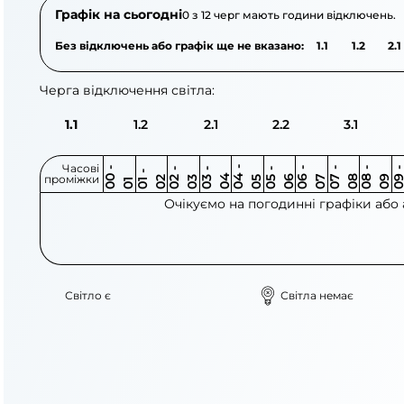
Графік на сьогодні
0 з 12 черг мають години відключень.
Без відключень або графік ще не вказано:
1.1
1.2
2.1
Черга відключення світла:
1.1
1.2
2.1
2.2
3.1
Часові
0
-
0
0
0
-
0
0
-
0
0
-
0
0
-
0
0
-
0
0
-
0
0
-
0
0
1
-
0
проміжки
3
4
5
6
6
7
7
8
8
9
2
2
3
4
5
1
Очікуємо на погодинні графіки або
Світло є
Світла немає