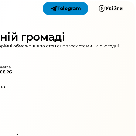
Telegram
Увійти
ній громаді
арійні обмеження та стан енергосистеми на сьогодні.
завтра
.08.26
та