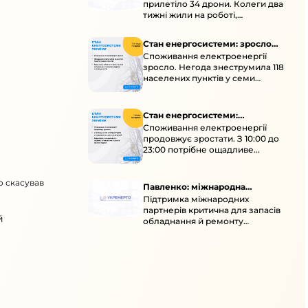
прилетіло 34 дрони. Колеги два
тижні жили на роботі,
працювали під проливними
дощами й у холод.
Стан енергосистеми: зросло
Споживання електроенергії
споживання через негоду
зросло. Негода знеструмила 118
населених пунктів у семи
областях. Обмежте
користування потужними
електроприладами 10:00–23:00.
Стан енергосистеми:
Споживання електроенергії
споживання зростає
продовжує зростати. З 10:00 до
23:00 потрібне ощадливе
енергоспоживання, а
енергоємні процеси просять
о скасував
перенести на нічні години.
Павленко: міжнародна
Підтримка міжнародних
підтримка для стійкості
партнерів критична для запасів
енергосистеми
й
обладнання й ремонту
української енергосистеми під
час постійних атак ворога.