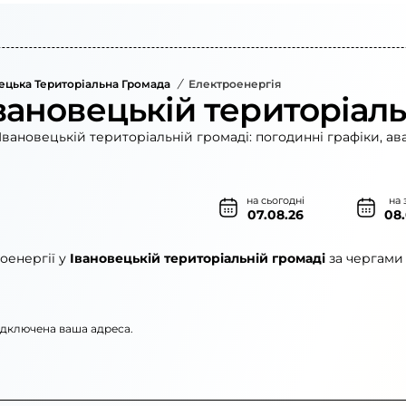
ецька Територіальна Громада
/
Електроенергія
вановецькій територіаль
Івановецькій територіальній громаді: погодинні графіки, ав
на сьогодні
на 
07.08.26
08
оенергії у
Івановецькій територіальній громаді
за чергами 
підключена ваша адреса.
ленерго»