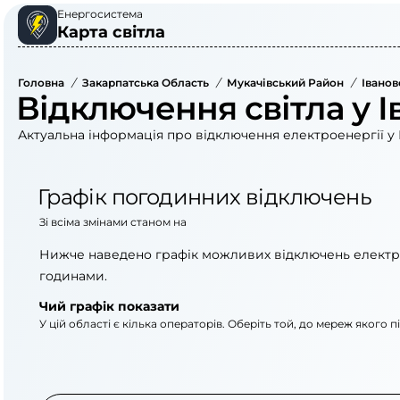
Енергосистема
Карта світла
Головна
/
Закарпатська Область
/
Мукачівський Район
/
Іванов
Відключення світла у І
Актуальна інформація про відключення електроенергії у 
Графік погодинних відключень
Зі всіма змінами станом на
Нижче наведено графік можливих відключень електр
годинами.
Чий графік показати
У цій області є кілька операторів. Оберіть той, до мереж якого 
АТ «Укрзалізниця»
ПрАТ «Закарпаттяоб