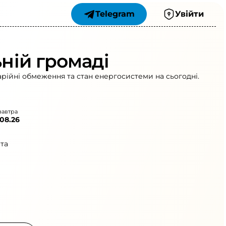
Telegram
Увійти
ьній громаді
арійні обмеження та стан енергосистеми на сьогодні.
завтра
.08.26
та