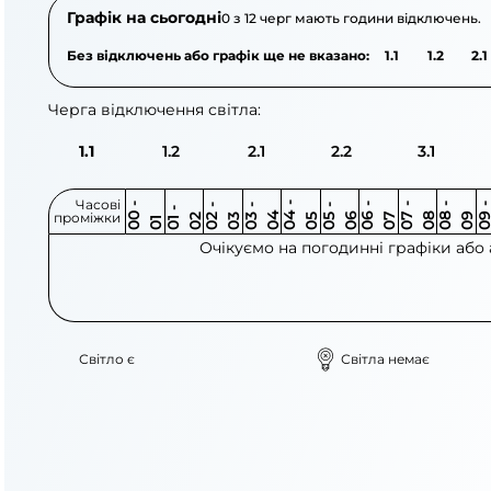
Графік на сьогодні
0 з 12 черг мають години відключень.
Без відключень або графік ще не вказано:
1.1
1.2
2.1
Черга відключення світла:
1.1
1.2
2.1
2.2
3.1
Часові
0
-
0
0
0
-
0
0
-
0
0
-
0
0
-
0
0
-
0
0
-
0
0
-
0
0
1
-
0
проміжки
3
4
5
6
6
7
7
8
8
9
2
2
3
4
5
1
Очікуємо на погодинні графіки або
Світло є
Світла немає