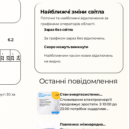
Найближчі зміни світла
Поточні та найближчі відключення за
графіками операторів області.
Зараз без світла
За графіком зараз без відключень.
6.2
Скоро можуть вимкнути
Найближчим часом нових відключень
2
-
2
2
-
2
3
4
2
2
3
не видно.
Останні повідомлення
угі 30 хв
Стан енергосистеми:
Споживання електроенергії
споживання зростає
продовжує зростати. З 10:00 до
23:00 потрібне ощадливе
енергоспоживання, а
енергоємні процеси просять
перенести на нічні години.
Павленко: міжнародна