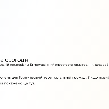
а сьогодні
івській територіальній громаді: який оператор оновив години, додав аб
ючень для Горінчівській територіальній громаді. Якщо нови
ми покажемо це тут.