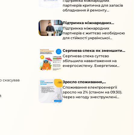
Підтримка міжнародних
підтримка для стійкості
партнерів критична для запасів
енергосистеми
обладнання й ремонту
української енергосистеми під
час постійних атак ворога.
Підтримка міжнародних
Підтримка міжнародних
партнерів для стійкості
партнерів є життєво необхідною
енергосистеми
для стійкості української
енергосистеми під час постійних
ворожих атак і підготовки до
Серпнева спека: як зменшити
наступної зими.
Серпнева спека суттєво
навантаження
збільшила навантаження на
енергосистему. Енергетики
відновлюють мережі після атак і
прискорюють ремонти, просять
о скасував
ощадливо споживати.
Зросло споживання,
Споживання електроенергії
знеструмлення через негоду й
зросло на 2% (станом на 09:30).
атаки
й
Через негоду знеструмлені
понад 70 населених пунктів.
Обмежте потужні
електроприлади вдень.