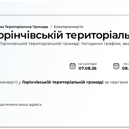
ька Територіальна Громада
/
Електроенергія
орінчівській територіал
орінчівській територіальній громаді: погодинні графіки, ав
на сьогодні
на 
07.08.26
08
оенергії у
Горінчівській територіальній громаді
за чергами 
підключена ваша адреса.
ленерго»