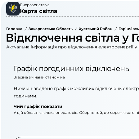
Енергосистема
Карта світла
Головна
/
Закарпатська Область
/
Хустський Район
/
Горінчівс
Відключення світла у Г
Актуальна інформація про відключення електроенергії у Г
Графік погодинних відключень
Зі всіма змінами станом на
Нижче наведено графік можливих відключень електр
годинами.
Чий графік показати
У цій області є кілька операторів. Оберіть той, до мереж якого 
АТ «Укрзалізниця»
ПрАТ «Закарпаттяоб