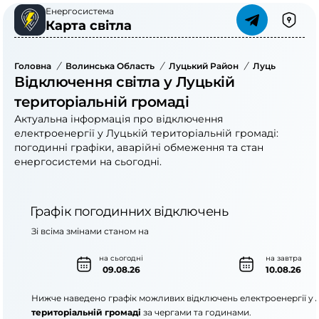
Енергосистема
Карта світла
Головна
/
Волинська Область
/
Луцький Район
/
Луцька Терито
Відключення світла у Луцькій
територіальній громаді
Актуальна інформація про відключення
електроенергії у Луцькій територіальній громаді:
погодинні графіки, аварійні обмеження та стан
енергосистеми на сьогодні.
Графік погодинних відключень
Зі всіма змінами станом на
на сьогодні
на завтра
09.08.26
10.08.26
Нижче наведено графік можливих відключень електроенергії у
територіальній громаді
за чергами та годинами.