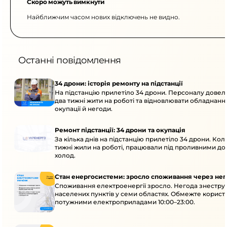
Скоро можуть вимкнути
Найближчим часом нових відключень не видно.
Останні повідомлення
34 дрони: історія ремонту на підстанції
На підстанцію прилетіло 34 дрони. Персоналу дове
два тижні жити на роботі та відновлювати обладнання
окупації й негоди.
Ремонт підстанції: 34 дрони та окупація
За кілька днів на підстанцію прилетіло 34 дрони. Кол
тижні жили на роботі, працювали під проливними до
холод.
Стан енергосистеми: зросло споживання через нег
Споживання електроенергії зросло. Негода знеструм
населених пунктів у семи областях. Обмежте корист
потужними електроприладами 10:00–23:00.