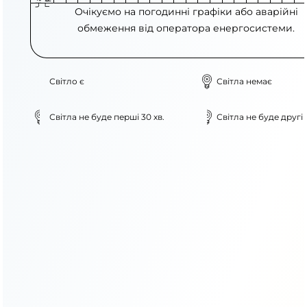
Очікуємо на погодинні графіки або аварійні
обмеження від оператора енергосистеми.
Світло є
Світла немає
Світла не буде перші 30 хв.
Світла не буде другі 