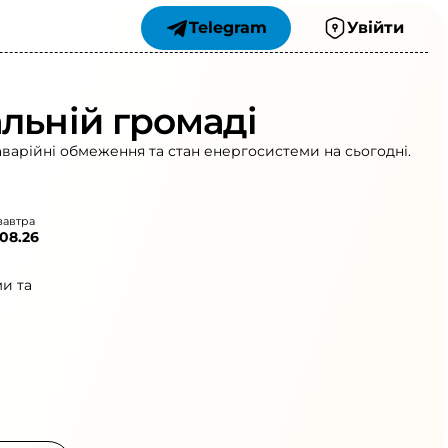
Telegram
Увійти
льній громаді
аварійні обмеження та стан енергосистеми на сьогодні.
завтра
.08.26
и та