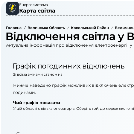
Енергосистема
Карта світла
Головна
/
Волинська Область
/
Ковельський Район
/
Велимчен
Відключення світла у 
Актуальна інформація про відключення електроенергії у 
Графік погодинних відключень
Зі всіма змінами станом на
Нижче наведено графік можливих відключень електр
годинами.
Чий графік показати
У цій області є кілька операторів. Оберіть той, до мереж якого 
АТ «Укрзалізниця»
ПрАТ «Волиньоблен