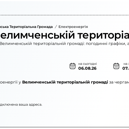
ська Територіальна Громада
/
Електроенергія
Велимченській територіа
Велимченській територіальній громаді: погодинні графіки, 
на сьогодні
на 
06.08.26
07
оенергії у
Велимченській територіальній громаді
за чергам
підключена ваша адреса.
ерго»