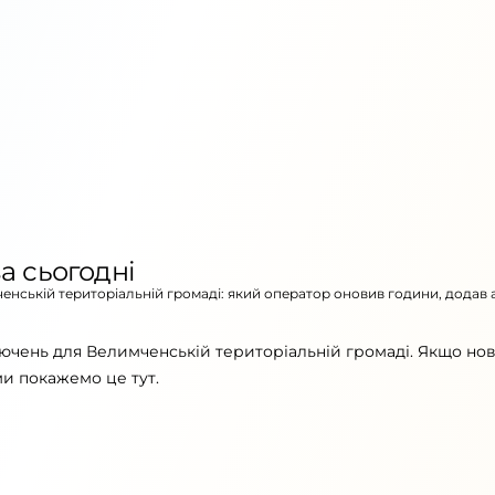
а сьогодні
ченській територіальній громаді: який оператор оновив години, додав 
лючень для Велимченській територіальній громаді. Якщо но
ми покажемо це тут.