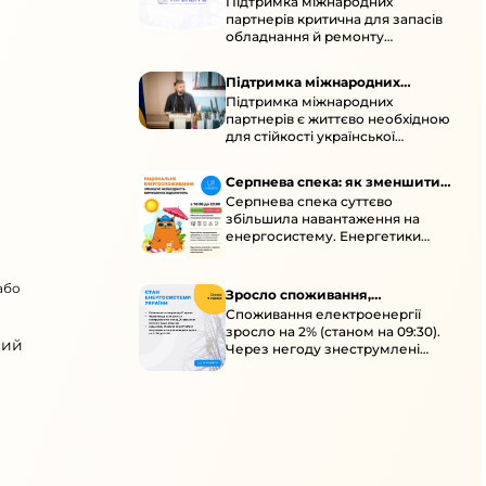
Підтримка міжнародних
підтримка для стійкості
партнерів критична для запасів
енергосистеми
обладнання й ремонту
української енергосистеми під
час постійних атак ворога.
Підтримка міжнародних
Підтримка міжнародних
партнерів для стійкості
партнерів є життєво необхідною
енергосистеми
для стійкості української
енергосистеми під час постійних
ворожих атак і підготовки до
Серпнева спека: як зменшити
наступної зими.
Серпнева спека суттєво
навантаження
збільшила навантаження на
енергосистему. Енергетики
відновлюють мережі після атак і
прискорюють ремонти, просять
або
ощадливо споживати.
Зросло споживання,
Споживання електроенергії
знеструмлення через негоду й
зросло на 2% (станом на 09:30).
атаки
вий
Через негоду знеструмлені
понад 70 населених пунктів.
Обмежте потужні
електроприлади вдень.