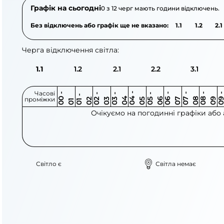
Графік на сьогодні
0 з 12 черг мають години відключень.
Без відключень або графік ще не вказано:
1.1
1.2
2.1
Черга відключення світла:
1.1
1.2
2.1
2.2
3.1
Часові
0
-
0
0
0
-
0
0
-
0
0
-
0
0
-
0
0
-
0
0
-
0
0
-
0
0
1
-
0
проміжки
3
4
5
6
6
7
7
8
8
9
2
2
3
4
5
1
Очікуємо на погодинні графіки або
Світло є
Світла немає