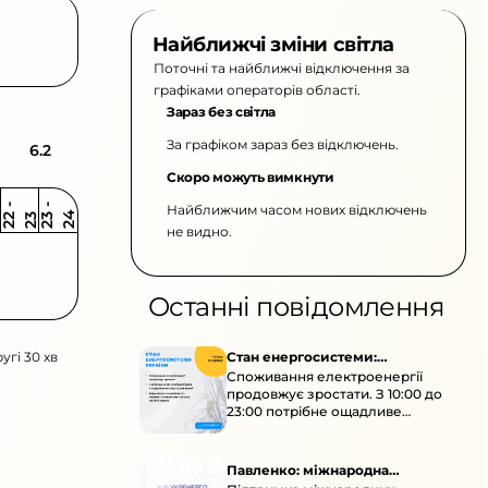
Найближчі зміни світла
Поточні та найближчі відключення за
графіками операторів області.
Зараз без світла
За графіком зараз без відключень.
6.2
Скоро можуть вимкнути
Найближчим часом нових відключень
2
-
2
2
-
2
3
4
2
2
3
не видно.
Останні повідомлення
угі 30 хв
Стан енергосистеми:
Споживання електроенергії
споживання зростає
продовжує зростати. З 10:00 до
23:00 потрібне ощадливе
енергоспоживання, а
енергоємні процеси просять
перенести на нічні години.
Павленко: міжнародна