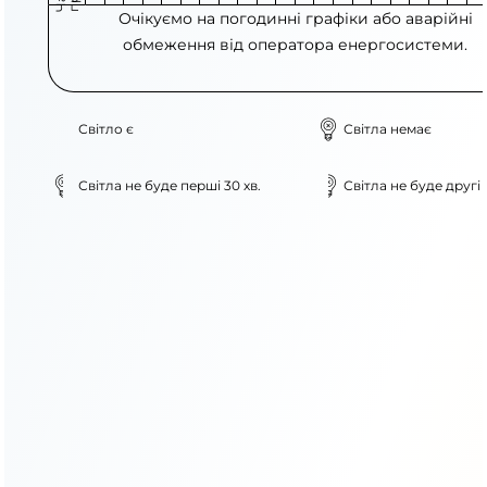
Очікуємо на погодинні графіки або аварійні
обмеження від оператора енергосистеми.
Світло є
Світла немає
Світла не буде перші 30 хв.
Світла не буде другі 