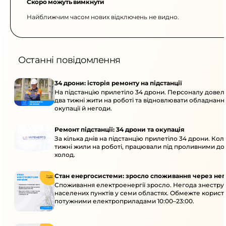
Скоро можуть вимкнути
Найближчим часом нових відключень не видно.
Останні повідомлення
34 дрони: історія ремонту на підстанції
На підстанцію прилетіло 34 дрони. Персоналу дове
два тижні жити на роботі та відновлювати обладнання
окупації й негоди.
Ремонт підстанції: 34 дрони та окупація
За кілька днів на підстанцію прилетіло 34 дрони. Кол
тижні жили на роботі, працювали під проливними до
холод.
Стан енергосистеми: зросло споживання через нег
Споживання електроенергії зросло. Негода знеструм
населених пунктів у семи областях. Обмежте корист
потужними електроприладами 10:00–23:00.