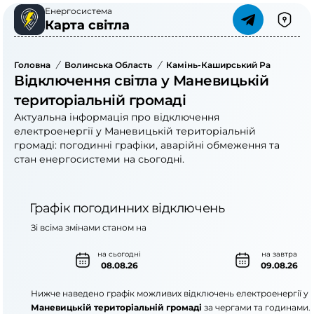
Енергосистема
Карта світла
Головна
/
Волинська Область
/
Камінь-Каширський Район
/
Ма
Відключення світла у Маневицькій
територіальній громаді
Актуальна інформація про відключення
електроенергії у Маневицькій територіальній
громаді: погодинні графіки, аварійні обмеження та
стан енергосистеми на сьогодні.
Графік погодинних відключень
Зі всіма змінами станом на
на сьогодні
на завтра
08.08.26
09.08.26
Нижче наведено графік можливих відключень електроенергії у
Маневицькій територіальній громаді
за чергами та годинами.