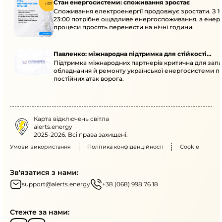
Стан енергосистеми: споживання зростає
Споживання електроенергії продовжує зростати. З 1
23:00 потрібне ощадливе енергоспоживання, а енер
процеси просять перенести на нічні години.
Павленко: міжнародна підтримка для стійкості
Підтримка міжнародних партнерів критична для запа
енергосистеми
обладнання й ремонту української енергосистеми пі
постійних атак ворога.
Карта відключень світла
alerts.energy
2025-2026. Всі права захищені.
Умови використання
Політика конфіденційності
Cookie
Зв'язатися з нами:
support@alerts.energy
+38 (068) 998 76 18
Стежте за нами: