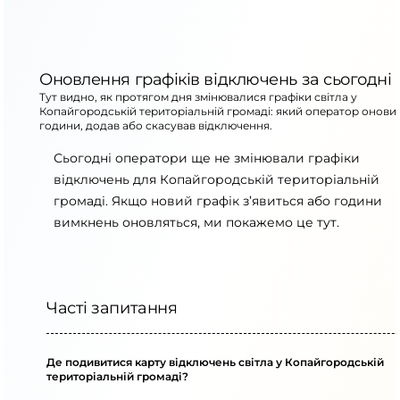
Оновлення графіків відключень за сьогодні
Тут видно, як протягом дня змінювалися графіки світла у
Копайгородській територіальній громаді: який оператор онови
години, додав або скасував відключення.
Сьогодні оператори ще не змінювали графіки
відключень для Копайгородській територіальній
громаді. Якщо новий графік з’явиться або години
вимкнень оновляться, ми покажемо це тут.
Часті запитання
Де подивитися карту відключень світла у Копайгородській
територіальній громаді?