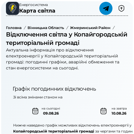
Енергосистема
Карта світла
Головна
/
Вінницька Область
/
Жмеринський Район
/
Відключення світла у Копайгородській
територіальній громаді
Актуальна інформація про відключення
електроенергії у Копайгородській територіальній
громаді: погодинні графіки, аварійні обмеження та
стан енергосистеми на сьогодні.
Графік погодинних відключень
Зі всіма змінами станом на
на сьогодні
на завтра
09.08.26
10.08.26
Нижче наведено графік можливих відключень електроенергії у
Копайгородській територіальній громаді
за чергами та годин