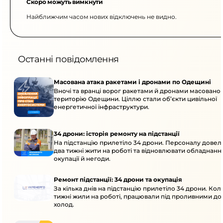
Скоро можуть вимкнути
Найближчим часом нових відключень не видно.
Останні повідомлення
Масована атака ракетами і дронами по Одещині
Вночі та вранці ворог ракетами й дронами масовано 
територію Одещини. Ціллю стали об’єкти цивільної
енергетичної інфраструктури.
34 дрони: історія ремонту на підстанції
На підстанцію прилетіло 34 дрони. Персоналу дове
два тижні жити на роботі та відновлювати обладнання
окупації й негоди.
Ремонт підстанції: 34 дрони та окупація
За кілька днів на підстанцію прилетіло 34 дрони. Кол
тижні жили на роботі, працювали під проливними до
холод.