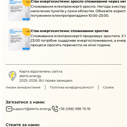
Стан енергосистеми: зросло споживання через нег
Споживання електроенергії зросло. Негода знеструм
населених пунктів у семи областях. Обмежте корист
потужними електроприладами 10:00–23:00.
Стан енергосистеми: споживання зростає
Споживання електроенергії продовжує зростати. З 1
23:00 потрібне ощадливе енергоспоживання, а енер
процеси просять перенести на нічні години.
Карта відключень світла
alerts.energy
2025-2026. Всі права захищені.
Умови використання
Політика конфіденційності
Cookie
Зв'язатися з нами:
support@alerts.energy
+38 (068) 998 76 18
Стежте за нами: