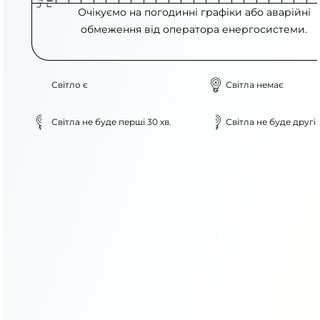
Очікуємо на погодинні графіки або аварійні
обмеження від оператора енергосистеми.
Світло є
Світла немає
Світла не буде перші 30 хв.
Світла не буде другі 