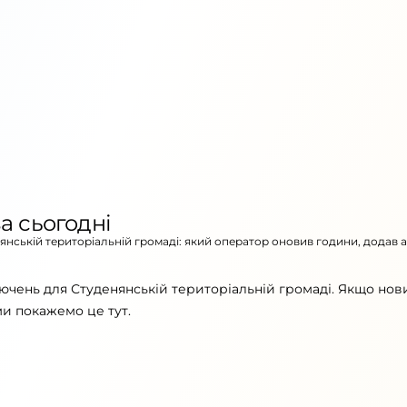
а сьогодні
нянській територіальній громаді: який оператор оновив години, додав 
ючень для Студенянській територіальній громаді. Якщо нов
ми покажемо це тут.