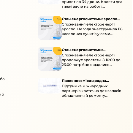
прилетіло 34 дрони. Колеги два
тижні жили на роботі,
працювали під проливними
дощами й у холод.
Стан енергосистеми: зросло
Споживання електроенергії
споживання через негоду
зросло. Негода знеструмила 118
населених пунктів у семи
областях. Обмежте
користування потужними
електроприладами 10:00–23:00.
Стан енергосистеми:
Споживання електроенергії
споживання зростає
продовжує зростати. З 10:00 до
23:00 потрібне ощадливе
енергоспоживання, а
енергоємні процеси просять
або
перенести на нічні години.
Павленко: міжнародна
Підтримка міжнародних
підтримка для стійкості
партнерів критична для запасів
енергосистеми
ий
обладнання й ремонту
української енергосистеми під
час постійних атак ворога.