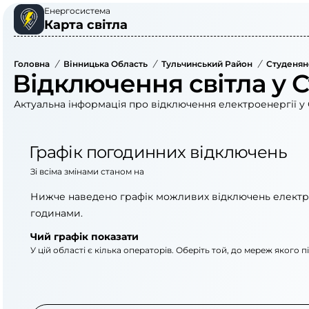
Енергосистема
Карта світла
Головна
/
Вінницька Область
/
Тульчинський Район
/
Студенян
Відключення світла у 
Актуальна інформація про відключення електроенергії у 
Графік погодинних відключень
Зі всіма змінами станом на
Нижче наведено графік можливих відключень електр
годинами.
Чий графік показати
У цій області є кілька операторів. Оберіть той, до мереж якого 
АТ «Укрзалізниця»
АТ «Вінницяоблене