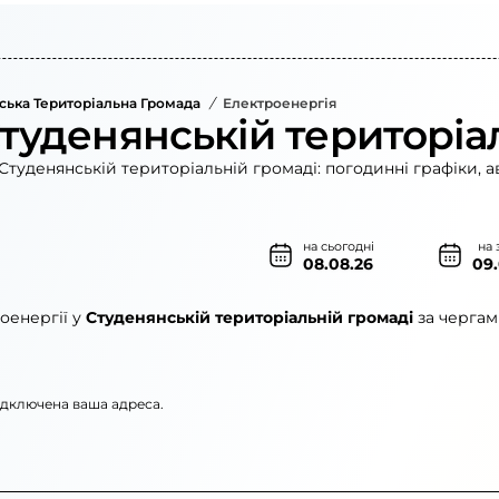
ська Територіальна Громада
/
Електроенергія
Студенянській територіа
Студенянській територіальній громаді: погодинні графіки, а
на сьогодні
на 
08.08.26
09
оенергії у
Студенянській територіальній громаді
за чергам
підключена ваша адреса.
рго»