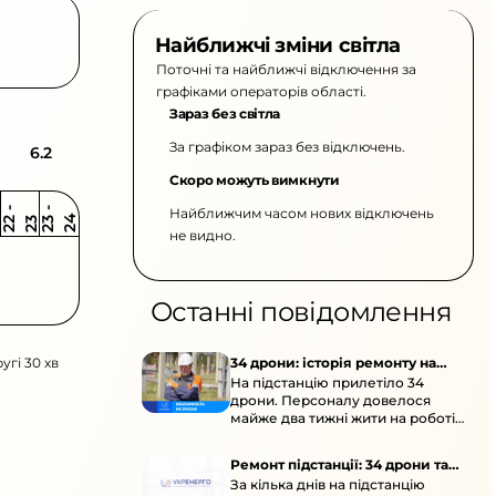
Найближчі зміни світла
Поточні та найближчі відключення за
графіками операторів області.
Зараз без світла
За графіком зараз без відключень.
6.2
Скоро можуть вимкнути
Найближчим часом нових відключень
2
-
2
2
-
2
3
4
2
2
3
не видно.
Останні повідомлення
угі 30 хв
34 дрони: історія ремонту на
На підстанцію прилетіло 34
підстанції
дрони. Персоналу довелося
майже два тижні жити на роботі
та відновлювати обладнання під
час окупації й негоди.
Ремонт підстанції: 34 дрони та
За кілька днів на підстанцію
окупація