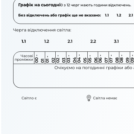
Графік на сьогодні
0 з 12 черг мають години відключень.
Без відключень або графік ще не вказано:
1.1
1.2
2.1
Черга відключення світла:
1.1
1.2
2.1
2.2
3.1
Часові
0
-
0
0
0
-
0
0
-
0
0
-
0
0
-
0
0
-
0
0
-
0
0
-
0
0
1
-
0
проміжки
3
4
5
6
6
7
7
8
8
9
2
2
3
4
5
1
Очікуємо на погодинні графіки або
Світло є
Світла немає