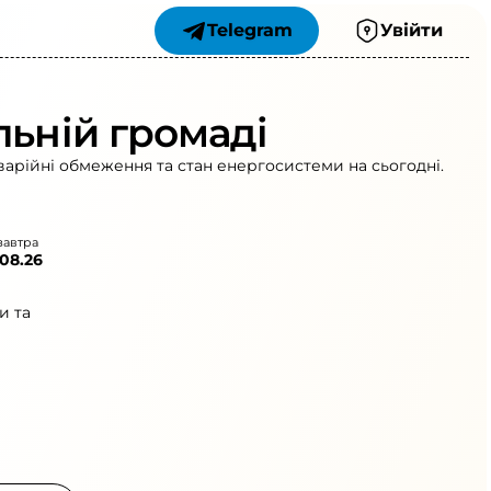
Telegram
Увійти
льній громаді
варійні обмеження та стан енергосистеми на сьогодні.
завтра
.08.26
и та