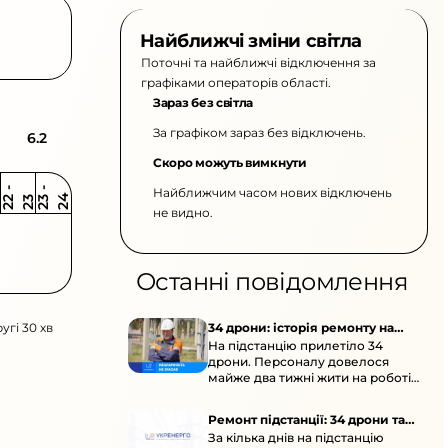
Найближчі зміни світла
Поточні та найближчі відключення за
графіками операторів області.
Зараз без світла
За графіком зараз без відключень.
6.2
Скоро можуть вимкнути
Найближчим часом нових відключень
2
-
2
2
-
2
3
4
2
2
3
не видно.
Останні повідомлення
угі 30 хв
34 дрони: історія ремонту на
На підстанцію прилетіло 34
підстанції
дрони. Персоналу довелося
майже два тижні жити на роботі
та відновлювати обладнання під
час окупації й негоди.
Ремонт підстанції: 34 дрони та
За кілька днів на підстанцію
окупація