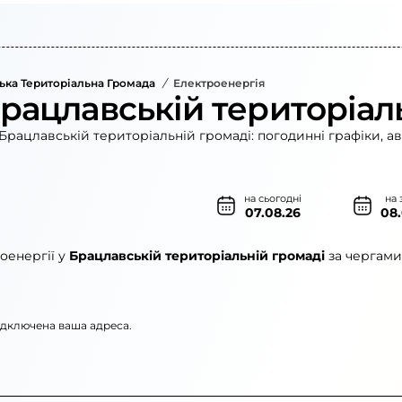
ька Територіальна Громада
/
Електроенергія
Брацлавській територіал
Брацлавській територіальній громаді: погодинні графіки, а
на сьогодні
на 
07.08.26
08
оенергії у
Брацлавській територіальній громаді
за чергами
підключена ваша адреса.
рго»