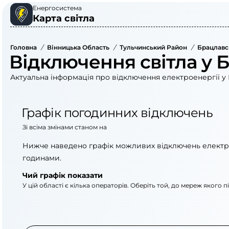
Енергосистема
Карта світла
Головна
/
Вінницька Область
/
Тульчинський Район
/
Брацлавс
Відключення світла у 
Актуальна інформація про відключення електроенергії у 
Графік погодинних відключень
Зі всіма змінами станом на
Нижче наведено графік можливих відключень електр
годинами.
Чий графік показати
У цій області є кілька операторів. Оберіть той, до мереж якого 
АТ «Укрзалізниця»
АТ «Вінницяоблене