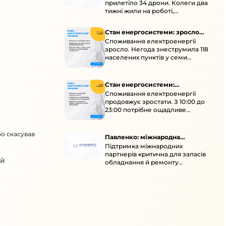
прилетіло 34 дрони. Колеги два
тижні жили на роботі,
працювали під проливними
дощами й у холод.
Стан енергосистеми: зросло
Споживання електроенергії
споживання через негоду
зросло. Негода знеструмила 118
населених пунктів у семи
областях. Обмежте
користування потужними
електроприладами 10:00–23:00.
Стан енергосистеми:
Споживання електроенергії
споживання зростає
продовжує зростати. З 10:00 до
23:00 потрібне ощадливе
енергоспоживання, а
енергоємні процеси просять
бо скасував
перенести на нічні години.
Павленко: міжнародна
Підтримка міжнародних
підтримка для стійкості
партнерів критична для запасів
енергосистеми
ий
обладнання й ремонту
української енергосистеми під
час постійних атак ворога.