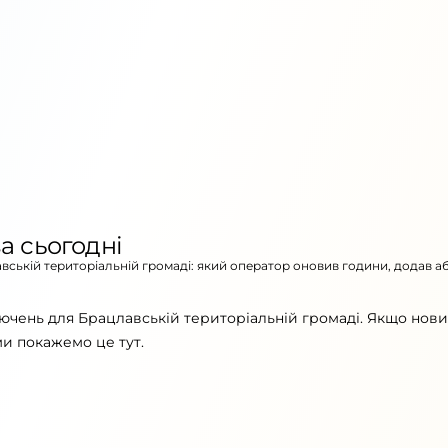
а сьогодні
авській територіальній громаді: який оператор оновив години, додав а
ючень для Брацлавській територіальній громаді. Якщо нов
ми покажемо це тут.