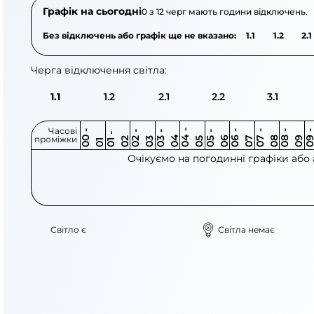
Графік на сьогодні
0 з 12 черг мають години відключень.
Без відключень або графік ще не вказано:
1.1
1.2
2.1
Черга відключення світла:
1.1
1.2
2.1
2.2
3.1
Часові
0
-
0
0
0
-
0
0
-
0
0
-
0
0
-
0
0
-
0
0
-
0
0
-
0
0
1
-
0
проміжки
3
4
5
6
6
7
7
8
8
9
2
2
3
4
5
1
Очікуємо на погодинні графіки або
Світло є
Світла немає