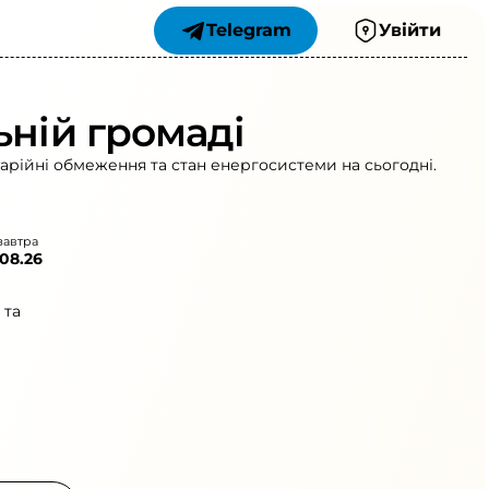
Telegram
Увійти
ьній громаді
варійні обмеження та стан енергосистеми на сьогодні.
завтра
.08.26
 та