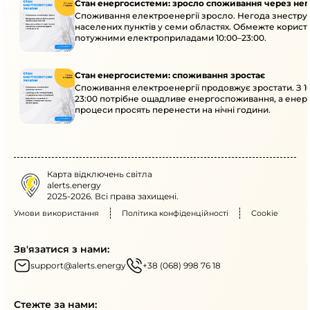
Стан енергосистеми: зросло споживання через нег
Споживання електроенергії зросло. Негода знеструм
населених пунктів у семи областях. Обмежте корист
потужними електроприладами 10:00–23:00.
Стан енергосистеми: споживання зростає
Споживання електроенергії продовжує зростати. З 1
23:00 потрібне ощадливе енергоспоживання, а енер
процеси просять перенести на нічні години.
Карта відключень світла
alerts.energy
2025-2026. Всі права захищені.
Умови використання
Політика конфіденційності
Cookie
Зв'язатися з нами:
support@alerts.energy
+38 (068) 998 76 18
Стежте за нами: