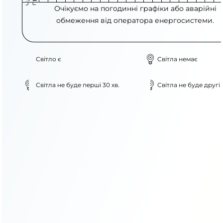
Очікуємо на погодинні графіки або аварійні
обмеження від оператора енергосистеми.
Світло є
Світла немає
Світла не буде перші 30 хв.
Світла не буде другі 