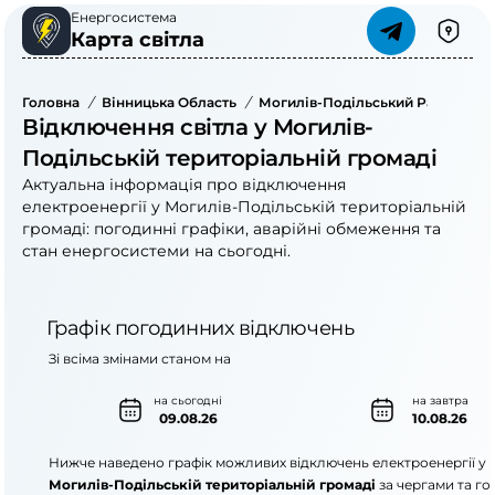
Енергосистема
Карта світла
Головна
/
Вінницька Область
/
Могилів-Подільський Район
/
М
Відключення світла у Могилів-
Подільській територіальній громаді
Актуальна інформація про відключення
електроенергії у Могилів-Подільській територіальній
громаді: погодинні графіки, аварійні обмеження та
стан енергосистеми на сьогодні.
Графік погодинних відключень
Зі всіма змінами станом на
на сьогодні
на завтра
09.08.26
10.08.26
Нижче наведено графік можливих відключень електроенергії у
Могилів-Подільській територіальній громаді
за чергами та го