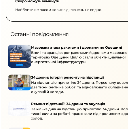
Скоро можуть вимкнути
Найближчим часом нових відключень не видно.
Останні повідомлення
Масована атака ракетами і дронами по Одещині
Вночі та вранці ворог ракетами й дронами масовано 
територію Одещини. Ціллю стали об’єкти цивільної
енергетичної інфраструктури.
34 дрони: історія ремонту на підстанції
На підстанцію прилетіло 34 дрони. Персоналу дове
два тижні жити на роботі та відновлювати обладнання
окупації й негоди.
Ремонт підстанції: 34 дрони та окупація
За кілька днів на підстанцію прилетіло 34 дрони. Кол
тижні жили на роботі, працювали під проливними до
холод.