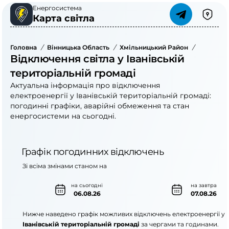
Енергосистема
Карта світла
Головна
/
Вінницька Область
/
Хмільницький Район
/
Іванівсь
Відключення світла у Іванівській
територіальній громаді
Актуальна інформація про відключення
електроенергії у Іванівській територіальній громаді:
погодинні графіки, аварійні обмеження та стан
енергосистеми на сьогодні.
Графік погодинних відключень
Зі всіма змінами станом на
на сьогодні
на завтра
06.08.26
07.08.26
Нижче наведено графік можливих відключень електроенергії у
Іванівській територіальній громаді
за чергами та годинами.