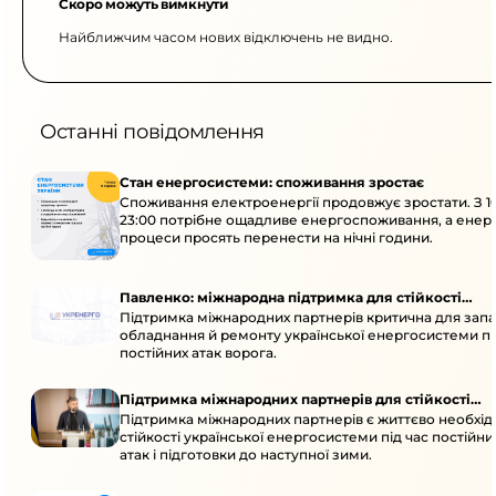
Скоро можуть вимкнути
Найближчим часом нових відключень не видно.
Останні повідомлення
Стан енергосистеми: споживання зростає
Споживання електроенергії продовжує зростати. З 1
23:00 потрібне ощадливе енергоспоживання, а енер
процеси просять перенести на нічні години.
Павленко: міжнародна підтримка для стійкості
Підтримка міжнародних партнерів критична для запа
енергосистеми
обладнання й ремонту української енергосистеми пі
постійних атак ворога.
Підтримка міжнародних партнерів для стійкості
Підтримка міжнародних партнерів є життєво необхі
енергосистеми
стійкості української енергосистеми під час постійн
атак і підготовки до наступної зими.