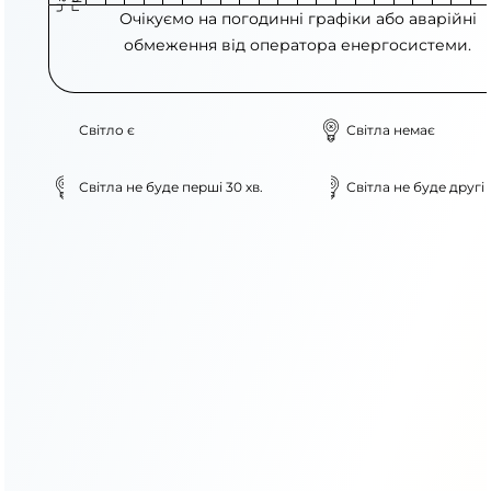
Очікуємо на погодинні графіки або аварійні
обмеження від оператора енергосистеми.
Світло є
Світла немає
Світла не буде перші 30 хв.
Світла не буде другі 