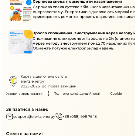
Серпнева спека: як зменшити навантаження
Серпнева спека суттєво збільшила навантаження на
енергосистему. Енергетики відновлюють мережі післ
прискорюють ремонти, просять ощадливо споживат
Зросло споживання, знеструмлення через негоду й
Споживання електроенергії зросло на 2% (станом на 
Через негоду знеструмлені понад 70 населених пунк
Обмежте потужні електроприлади вдень.
Карта відключень світла
alerts.energy
2025-2026. Всі права захищені.
Умови використання
Політика конфіденційності
Cookie
Зв'язатися з нами:
support@alerts.energy
+38 (068) 998 76 18
Стежте за нами: