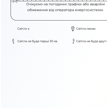
Очікуємо на погодинні графіки або аварійні
обмеження від оператора енергосистеми.
Світло є
Світла немає
Світла не буде перші 30 хв.
Світла не буде другі 