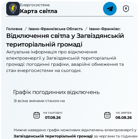
Енергосистема
Карта світла
Головна
/
Івано-Франківська Область
/
Івано-Франківський Рай
Відключення світла у Загвіздянській
територіальній громаді
Актуальна інформація про відключення
електроенергії у Загвіздянській територіальній
громаді: погодинні графіки, аварійні обмеження та
стан енергосистеми на сьогодні.
Графік погодинних відключень
Зі всіма змінами станом на
на сьогодні
на завтра
07.08.26
08.08.26
Нижче наведено графік можливих відключень електроенергії у
Загвіздянській територіальній громаді
за чергами та годинами