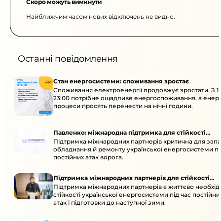
Скоро можуть вимкнути
Найближчим часом нових відключень не видно.
Останні повідомлення
Стан енергосистеми: споживання зростає
Споживання електроенергії продовжує зростати. З 1
23:00 потрібне ощадливе енергоспоживання, а енер
процеси просять перенести на нічні години.
Павленко: міжнародна підтримка для стійкості
Підтримка міжнародних партнерів критична для запа
енергосистеми
обладнання й ремонту української енергосистеми пі
постійних атак ворога.
Підтримка міжнародних партнерів для стійкості
Підтримка міжнародних партнерів є життєво необхі
енергосистеми
стійкості української енергосистеми під час постійн
атак і підготовки до наступної зими.