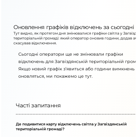
Оновлення графіків відключень за сьогодні
Тут видно, як протягом дня змінювалися графіки світла у Загвіз
територіальній громаді: який оператор оновив години, додав а
скасував відключення.
Сьогодні оператори ще не змінювали графіки
відключень для Загвіздянській територіальній грома
Якщо новий графік з’явиться або години вимкнень
оновляться, ми покажемо це тут.
Часті запитання
Де подивитися карту відключень світла у Загвіздянській
територіальній громаді?