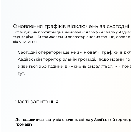
Оновлення графіків відключень за сьогодні
Тут видно, як протягом дня змінювалися графіки світла у Авдіївс
територіальній громаді: який оператор оновив години, додав а
відключення.
Сьогодні оператори ще не змінювали графіки відк
Авдіївській територіальній громаді. Якщо новий гр
з’явиться або години вимкнень оновляться, ми пок
тут.
Часті запитання
Де подивитися карту відключень світла у Авдіївській територ
громаді?