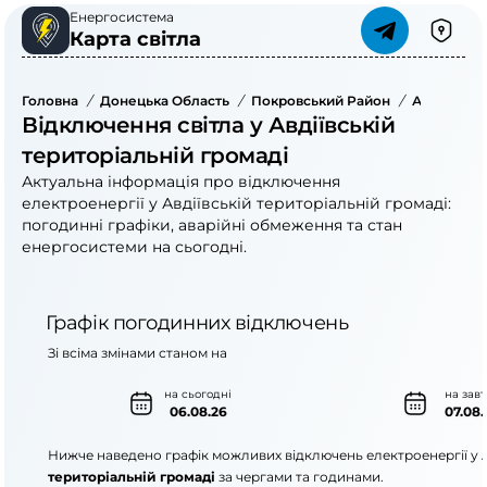
Енергосистема
Карта світла
Головна
/
Донецька Область
/
Покровський Район
/
Авдіївська
Відключення світла у Авдіївській
територіальній громаді
Актуальна інформація про відключення
електроенергії у Авдіївській територіальній громаді:
погодинні графіки, аварійні обмеження та стан
енергосистеми на сьогодні.
Графік погодинних відключень
Зі всіма змінами станом на
на сьогодні
на зав
06.08.26
07.08.
Нижче наведено графік можливих відключень електроенергії у
територіальній громаді
за чергами та годинами.