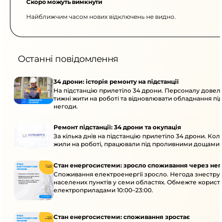
Скоро можуть вимкнути
Найближчим часом нових відключень не видно.
Останні повідомлення
34 дрони: історія ремонту на підстанції
На підстанцію прилетіло 34 дрони. Персоналу довел
тижні жити на роботі та відновлювати обладнання під 
негоди.
Ремонт підстанції: 34 дрони та окупація
За кілька днів на підстанцію прилетіло 34 дрони. Кол
жили на роботі, працювали під проливними дощами й
Стан енергосистеми: зросло споживання через нег
Споживання електроенергії зросло. Негода знеструм
населених пунктів у семи областях. Обмежте корис
електроприладами 10:00–23:00.
Стан енергосистеми: споживання зростає