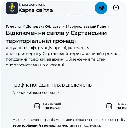
Енергосистема
Карта світла
Головна
/
Донецька Область
/
Маріупольський Район
/
Сартан
Відключення світла у Сартанській
територіальній громаді
Актуальна інформація про відключення
електроенергії у Сартанській територіальній громаді:
погодинні графіки, аварійні обмеження та стан
енергосистеми на сьогодні.
Графік погодинних відключень
Зі всіма змінами станом на
на сьогодні
на зав
08.08.26
09.08.
Нижче наведено графік можливих відключень електроенергії у
територіальній громаді
за чергами та годинами.