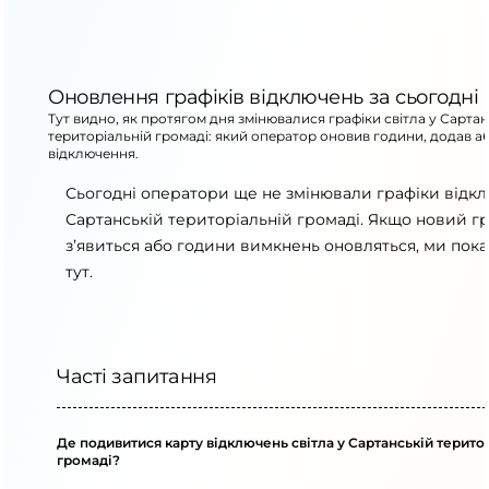
Оновлення графіків відключень за сьогодні
Тут видно, як протягом дня змінювалися графіки світла у Сартан
територіальній громаді: який оператор оновив години, додав а
відключення.
Сьогодні оператори ще не змінювали графіки відк
Сартанській територіальній громаді. Якщо новий г
з’явиться або години вимкнень оновляться, ми пок
тут.
Часті запитання
Де подивитися карту відключень світла у Сартанській терито
громаді?