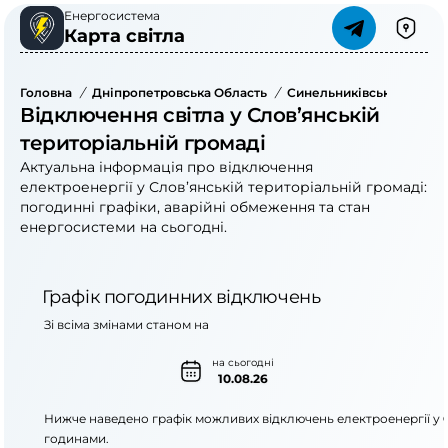
Енергосистема
Карта світла
Головна
/
Дніпропетровська Область
/
Синельниківський Райо
Відключення світла у Слов’янській
територіальній громаді
Актуальна інформація про відключення
електроенергії у Слов’янській територіальній громаді:
погодинні графіки, аварійні обмеження та стан
енергосистеми на сьогодні.
Графік погодинних відключень
Зі всіма змінами станом на
на сьогодні
10.08.26
Нижче наведено графік можливих відключень електроенергії у
годинами.