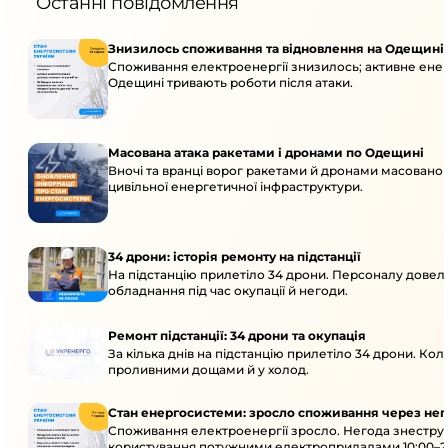
Останні повідомлення
Знизилось споживання та відновлення на Одещині
Споживання електроенергії знизилось; активне енер
Одещині тривають роботи після атаки.
Масована атака ракетами і дронами по Одещині
Вночі та вранці ворог ракетами й дронами масовано
цивільної енергетичної інфраструктури.
34 дрони: історія ремонту на підстанції
На підстанцію прилетіло 34 дрони. Персоналу довело
обладнання під час окупації й негоди.
Ремонт підстанції: 34 дрони та окупація
За кілька днів на підстанцію прилетіло 34 дрони. Кол
проливними дощами й у холод.
Стан енергосистеми: зросло споживання через нег
Споживання електроенергії зросло. Негода знеструм
користування потужними електроприладами 10:00–23