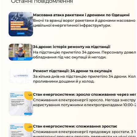
Останні повідомлення
Масована атака ракетами і дронами по Одещині
Вночі та вранці ворог ракетами й дронами масовано
цивільної енергетичної інфраструктури.
34 дрони: історія ремонту на підстанції
На підстанцію прилетіло 34 дрони. Персоналу довело
обладнання під час окупації й негоди.
Ремонт підстанції: 34 дрони та окупація
За кілька днів на підстанцію прилетіло 34 дрони. Кол
проливними дощами й у холод.
Стан енергосистеми: зросло споживання через нег
Споживання електроенергії зросло. Негода знеструм
користування потужними електроприладами 10:00–23
Стан енергосистеми: споживання зростає
Споживання електроенергії продовжує зростати. З 1
енергоємні процеси просять перенести на нічні годи