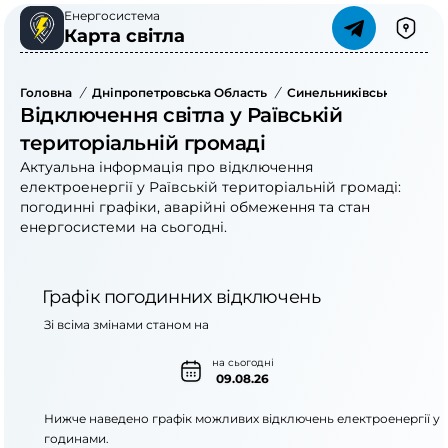
Енергосистема
Карта світла
Головна
/
Дніпропетровська Область
/
Синельниківський Райо
Відключення світла у Раївській
територіальній громаді
Актуальна інформація про відключення
електроенергії у Раївській територіальній громаді:
погодинні графіки, аварійні обмеження та стан
енергосистеми на сьогодні.
Графік погодинних відключень
Зі всіма змінами станом на
на сьогодні
09.08.26
Нижче наведено графік можливих відключень електроенергії у
годинами.