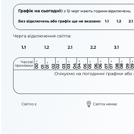
Графік на сьогодні
0 з 12 черг мають години відключень.
Без відключень або графік ще не вказано:
1.1
1.2
2.1
Черга відключення світла:
1.1
1.2
2.1
2.2
3.1
Часові
0
-
0
0
0
-
0
0
-
0
0
-
0
0
-
0
0
-
0
0
-
0
0
-
0
0
1
-
0
проміжки
3
4
5
6
6
7
7
8
8
9
2
2
3
4
5
1
Очікуємо на погодинні графіки або
Світло є
Світла немає