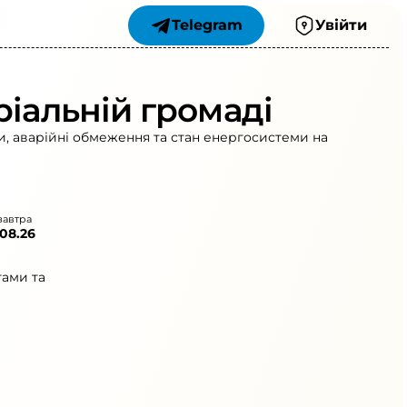
Telegram
Увійти
ріальній громаді
и, аварійні обмеження та стан енергосистеми на
завтра
.08.26
гами та