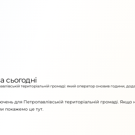
а сьогодні
павлівській територіальній громаді: який оператор оновив години, дод
ючень для Петропавлівській територіальній громаді. Якщо
ми покажемо це тут.