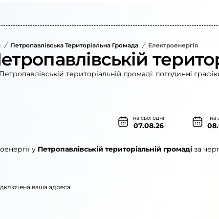
н
/
Петропавлівська Територіальна Громада
/
Електроенергія
Петропавлівській терито
Петропавлівській територіальній громаді: погодинні графік
на сьогодні
на 
07.08.26
08
оенергії у
Петропавлівській територіальній громаді
за чер
підключена ваша адреса.
кі електромережі»
АТ «ЦЕК»