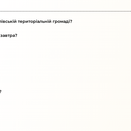
івській територіальній громаді?
 завтра?
?