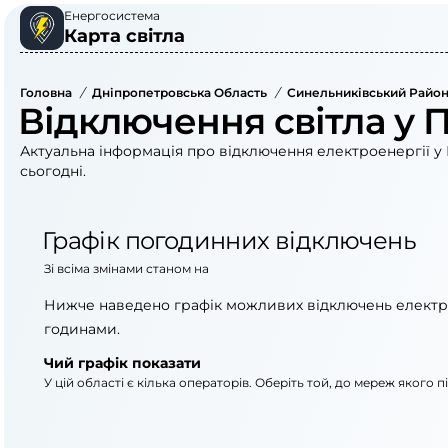
Енергосистема
Карта світла
Головна
/
Дніпропетровська Область
/
Синельниківський Райо
Відключення світла у 
Актуальна інформація про відключення електроенергії у 
сьогодні.
Графік погодинних відключень
Зі всіма змінами станом на
Нижче наведено графік можливих відключень електр
годинами.
Чий графік показати
У цій області є кілька операторів. Оберіть той, до мереж якого 
АТ «Укрзалізниця»
АТ «ДТЕК Дніпровсь