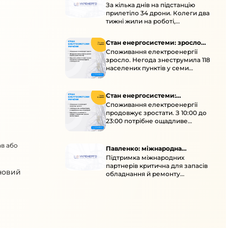
За кілька днів на підстанцію
окупація
прилетіло 34 дрони. Колеги два
тижні жили на роботі,
працювали під проливними
дощами й у холод.
Стан енергосистеми: зросло
Споживання електроенергії
споживання через негоду
зросло. Негода знеструмила 118
населених пунктів у семи
областях. Обмежте
користування потужними
електроприладами 10:00–23:00.
Стан енергосистеми:
Споживання електроенергії
споживання зростає
продовжує зростати. З 10:00 до
23:00 потрібне ощадливе
енергоспоживання, а
енергоємні процеси просять
ав або
перенести на нічні години.
Павленко: міжнародна
Підтримка міжнародних
підтримка для стійкості
партнерів критична для запасів
енергосистеми
 новий
обладнання й ремонту
української енергосистеми під
час постійних атак ворога.