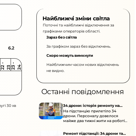
Найближчі зміни світла
Поточні та найближчі відключення за
графіками операторів області.
Зараз без світла
За графіком зараз без відключень.
6.2
Скоро можуть вимкнути
Найближчим часом нових відключень
2
-
2
2
-
2
3
4
2
2
3
не видно.
Останні повідомлення
угі 30 хв
34 дрони: історія ремонту на
На підстанцію прилетіло 34
підстанції
дрони. Персоналу довелося
майже два тижні жити на роботі
та відновлювати обладнання під
час окупації й негоди.
Ремонт підстанції: 34 дрони та