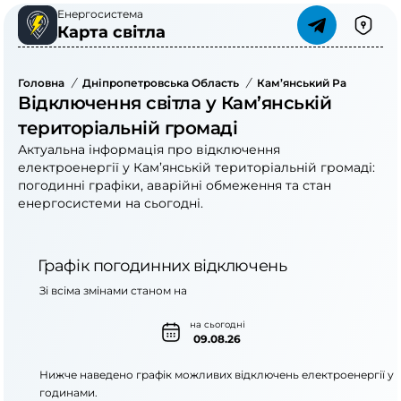
Енергосистема
Карта світла
Головна
/
Дніпропетровська Область
/
Кам’янський Район
/
Ка
Відключення світла у Кам’янській
територіальній громаді
Актуальна інформація про відключення
електроенергії у Кам’янській територіальній громаді:
погодинні графіки, аварійні обмеження та стан
енергосистеми на сьогодні.
Графік погодинних відключень
Зі всіма змінами станом на
на сьогодні
09.08.26
Нижче наведено графік можливих відключень електроенергії у
годинами.