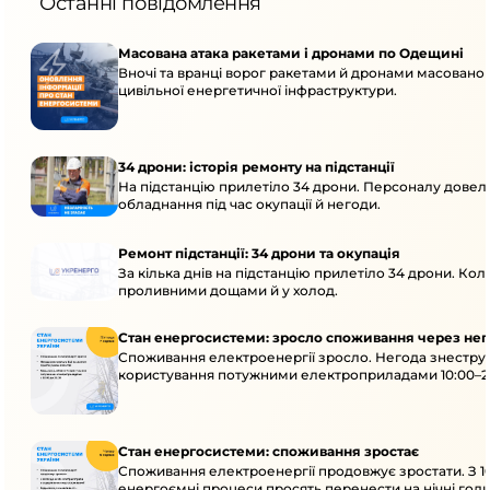
Останні повідомлення
Масована атака ракетами і дронами по Одещині
Вночі та вранці ворог ракетами й дронами масовано
цивільної енергетичної інфраструктури.
34 дрони: історія ремонту на підстанції
На підстанцію прилетіло 34 дрони. Персоналу довело
обладнання під час окупації й негоди.
Ремонт підстанції: 34 дрони та окупація
За кілька днів на підстанцію прилетіло 34 дрони. Кол
проливними дощами й у холод.
Стан енергосистеми: зросло споживання через нег
Споживання електроенергії зросло. Негода знеструм
користування потужними електроприладами 10:00–23
Стан енергосистеми: споживання зростає
Споживання електроенергії продовжує зростати. З 1
енергоємні процеси просять перенести на нічні годи