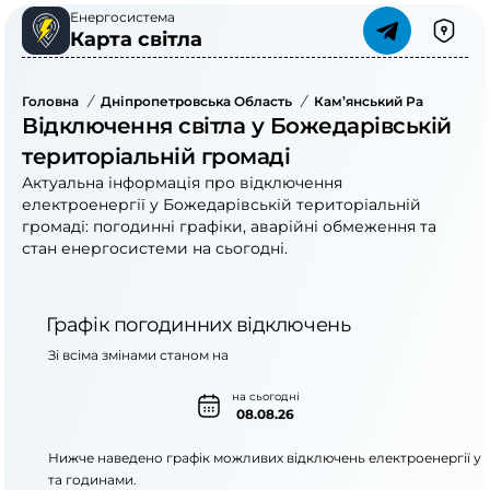
Енергосистема
Карта світла
Головна
/
Дніпропетровська Область
/
Кам’янський Район
/
Бо
Відключення світла у Божедарівській
територіальній громаді
Актуальна інформація про відключення
електроенергії у Божедарівській територіальній
громаді: погодинні графіки, аварійні обмеження та
стан енергосистеми на сьогодні.
Графік погодинних відключень
Зі всіма змінами станом на
на сьогодні
08.08.26
Нижче наведено графік можливих відключень електроенергії у
та годинами.