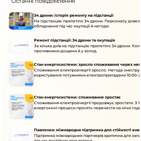
Останні повідомлення
34 дрони: історія ремонту на підстанції
На підстанцію прилетіло 34 дрони. Персоналу довело
обладнання під час окупації й негоди.
Ремонт підстанції: 34 дрони та окупація
За кілька днів на підстанцію прилетіло 34 дрони. Кол
проливними дощами й у холод.
Стан енергосистеми: зросло споживання через нег
Споживання електроенергії зросло. Негода знеструм
користування потужними електроприладами 10:00–23
Стан енергосистеми: споживання зростає
Споживання електроенергії продовжує зростати. З 1
енергоємні процеси просять перенести на нічні годи
Павленко: міжнародна підтримка для стійкості ен
Підтримка міжнародних партнерів критична для запа
під час постійних атак ворога.