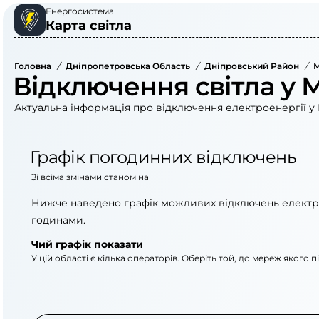
Енергосистема
Карта світла
Головна
/
Дніпропетровська Область
/
Дніпровський Район
/
М
Відключення світла у 
Актуальна інформація про відключення електроенергії у 
Графік погодинних відключень
Зі всіма змінами станом на
Нижче наведено графік можливих відключень електр
годинами.
Чий графік показати
У цій області є кілька операторів. Оберіть той, до мереж якого 
АТ «Укрзалізниця»
АТ «ДТЕК Дніпровсь