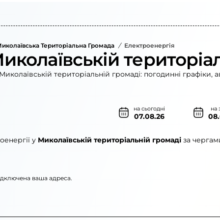
иколаївська Територіальна Громада
/
Електроенергія
Миколаївській територіа
Миколаївській територіальній громаді: погодинні графіки, а
на сьогодні
на 
07.08.26
08
оенергії у
Миколаївській територіальній громаді
за чергам
підключена ваша адреса.
кі електромережі»
АТ «ЦЕК»