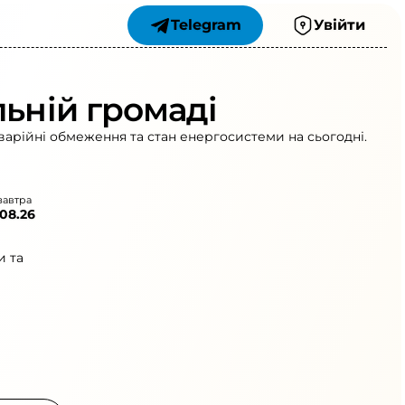
Telegram
Увійти
льній громаді
варійні обмеження та стан енергосистеми на сьогодні.
завтра
.08.26
и та