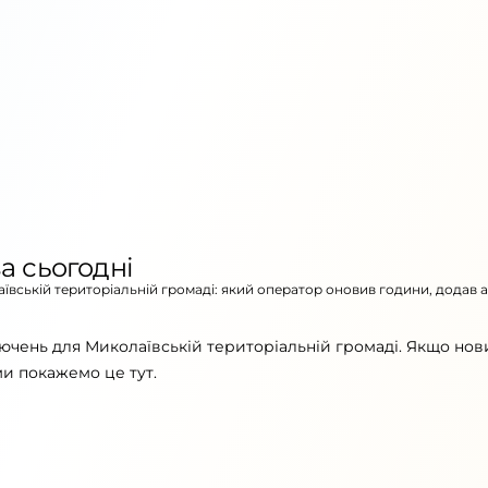
а сьогодні
аївській територіальній громаді: який оператор оновив години, додав 
ючень для Миколаївській територіальній громаді. Якщо нов
ми покажемо це тут.