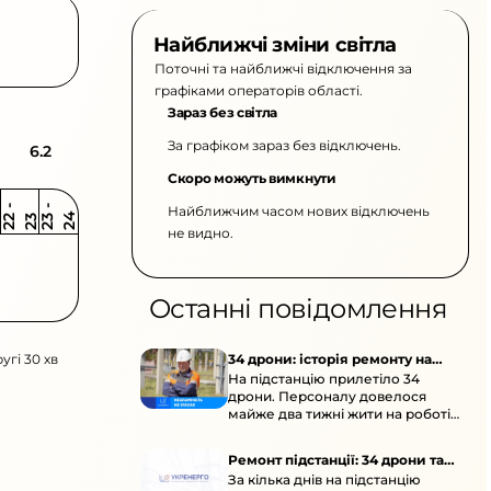
Найближчі зміни світла
Поточні та найближчі відключення за
графіками операторів області.
Зараз без світла
За графіком зараз без відключень.
6.2
Скоро можуть вимкнути
Найближчим часом нових відключень
2
-
2
2
-
2
3
4
2
2
3
не видно.
Останні повідомлення
угі 30 хв
34 дрони: історія ремонту на
На підстанцію прилетіло 34
підстанції
дрони. Персоналу довелося
майже два тижні жити на роботі
та відновлювати обладнання під
час окупації й негоди.
Ремонт підстанції: 34 дрони та
За кілька днів на підстанцію
окупація