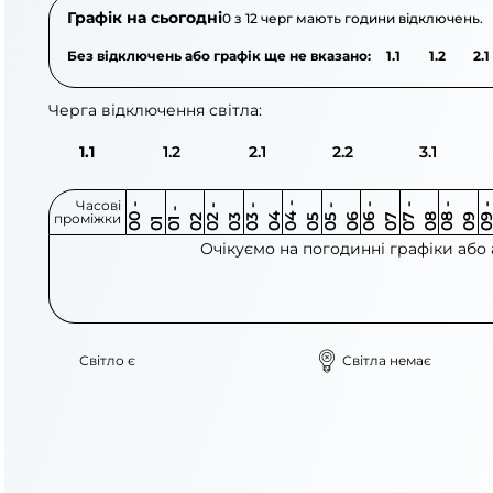
Графік на сьогодні
0 з 12 черг мають години відключень.
Без відключень або графік ще не вказано:
1.1
1.2
2.1
Черга відключення світла:
1.1
1.2
2.1
2.2
3.1
Часові
0
-
0
0
0
-
0
0
-
0
0
-
0
0
-
0
0
-
0
0
-
0
0
-
0
0
1
-
0
проміжки
3
4
5
6
6
7
7
8
8
9
2
2
3
4
5
1
Очікуємо на погодинні графіки або
Світло є
Світла немає