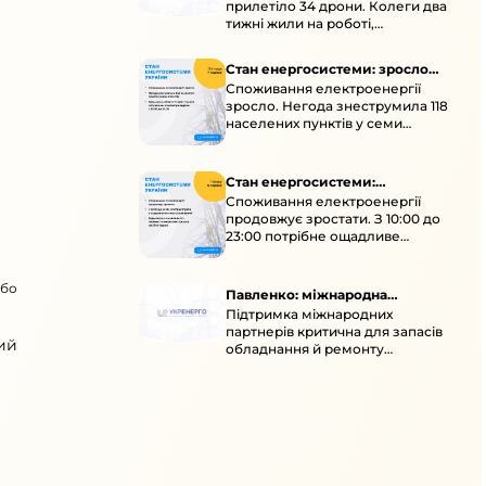
прилетіло 34 дрони. Колеги два
тижні жили на роботі,
працювали під проливними
дощами й у холод.
Стан енергосистеми: зросло
Споживання електроенергії
споживання через негоду
зросло. Негода знеструмила 118
населених пунктів у семи
областях. Обмежте
користування потужними
електроприладами 10:00–23:00.
Стан енергосистеми:
Споживання електроенергії
споживання зростає
продовжує зростати. З 10:00 до
23:00 потрібне ощадливе
енергоспоживання, а
енергоємні процеси просять
або
перенести на нічні години.
Павленко: міжнародна
Підтримка міжнародних
підтримка для стійкості
партнерів критична для запасів
енергосистеми
ий
обладнання й ремонту
української енергосистеми під
час постійних атак ворога.