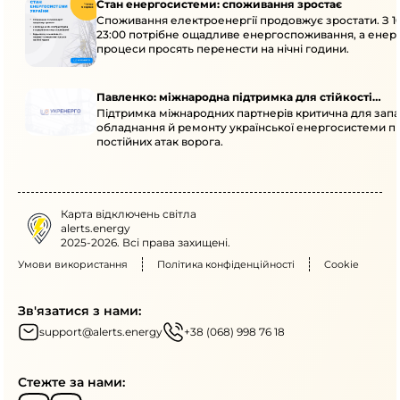
Стан енергосистеми: споживання зростає
Споживання електроенергії продовжує зростати. З 1
23:00 потрібне ощадливе енергоспоживання, а енер
процеси просять перенести на нічні години.
Павленко: міжнародна підтримка для стійкості
Підтримка міжнародних партнерів критична для запа
енергосистеми
обладнання й ремонту української енергосистеми пі
постійних атак ворога.
Карта відключень світла
alerts.energy
2025-2026. Всі права захищені.
Умови використання
Політика конфіденційності
Cookie
Зв'язатися з нами:
support@alerts.energy
+38 (068) 998 76 18
Стежте за нами: