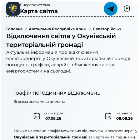
Енергосистема
Карта світла
Головна
/
Автономна Республіка Крим
/
Євпаторійський Район
Відключення світла у Окунівській
територіальній громаді
Актуальна інформація про відключення
електроенергії у Окунівській територіальній громаді:
погодинні графіки, аварійні обмеження та стан
енергосистеми на сьогодні.
Графік погодинних відключень
Зі всіма змінами станом на
на сьогодні
на завтра
07.08.26
08.08.26
Нижче наведено графік можливих відключень електроенергії у
Окунівській територіальній громаді
за чергами та годинами.