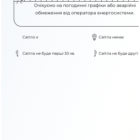
Очікуємо на погодинні графіки або аварійні
обмеження від оператора енергосистеми.
Світло є
Світла немає
Світла не буде перші 30 хв.
Світла не буде другі 