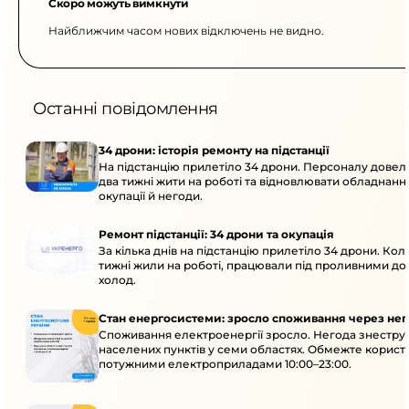
Скоро можуть вимкнути
Найближчим часом нових відключень не видно.
Останні повідомлення
34 дрони: історія ремонту на підстанції
На підстанцію прилетіло 34 дрони. Персоналу дове
два тижні жити на роботі та відновлювати обладнання
окупації й негоди.
Ремонт підстанції: 34 дрони та окупація
За кілька днів на підстанцію прилетіло 34 дрони. Кол
тижні жили на роботі, працювали під проливними до
холод.
Стан енергосистеми: зросло споживання через нег
Споживання електроенергії зросло. Негода знеструм
населених пунктів у семи областях. Обмежте корист
потужними електроприладами 10:00–23:00.