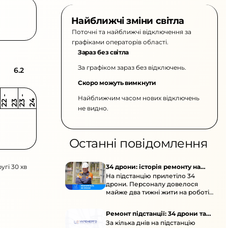
Найближчі зміни світла
Поточні та найближчі відключення за
графіками операторів області.
Зараз без світла
За графіком зараз без відключень.
6.2
Скоро можуть вимкнути
Найближчим часом нових відключень
2
-
2
2
-
2
3
4
2
2
3
не видно.
Останні повідомлення
угі 30 хв
34 дрони: історія ремонту на
На підстанцію прилетіло 34
підстанції
дрони. Персоналу довелося
майже два тижні жити на роботі
та відновлювати обладнання під
час окупації й негоди.
Ремонт підстанції: 34 дрони та
За кілька днів на підстанцію
окупація