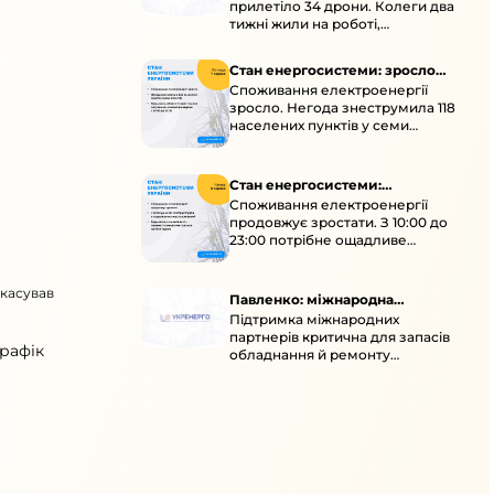
прилетіло 34 дрони. Колеги два
тижні жили на роботі,
працювали під проливними
дощами й у холод.
Стан енергосистеми: зросло
Споживання електроенергії
споживання через негоду
зросло. Негода знеструмила 118
населених пунктів у семи
областях. Обмежте
користування потужними
електроприладами 10:00–23:00.
Стан енергосистеми:
Споживання електроенергії
споживання зростає
продовжує зростати. З 10:00 до
23:00 потрібне ощадливе
енергоспоживання, а
енергоємні процеси просять
скасував
перенести на нічні години.
Павленко: міжнародна
Підтримка міжнародних
підтримка для стійкості
партнерів критична для запасів
енергосистеми
графік
обладнання й ремонту
української енергосистеми під
час постійних атак ворога.