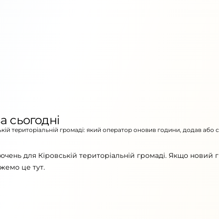
а сьогодні
ській територіальній громаді: який оператор оновив години, додав або 
ючень для Кіровській територіальній громаді. Якщо новий 
жемо це тут.