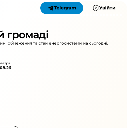
Telegram
Увійти
й громаді
ійні обмеження та стан енергосистеми на сьогодні.
завтра
.08.26