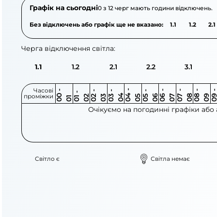
Графік на сьогодні
0 з 12 черг мають години відключень.
Без відключень або графік ще не вказано:
1.1
1.2
2.1
Черга відключення світла:
1.1
1.2
2.1
2.2
3.1
Часові
0
-
0
0
0
-
0
0
-
0
0
-
0
0
-
0
0
-
0
0
-
0
0
-
0
0
1
-
0
проміжки
3
4
5
6
6
7
7
8
8
9
2
2
3
4
5
1
Очікуємо на погодинні графіки або
Світло є
Світла немає