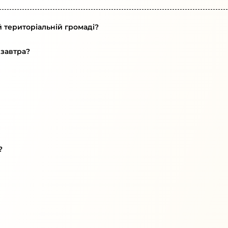
й територіальній громаді?
 завтра?
?