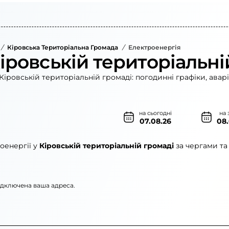
/
Кіровська Територіальна Громада
/
Електроенергія
іровській територіальні
Кіровській територіальній громаді: погодинні графіки, авар
на сьогодні
на 
07.08.26
08
оенергії у
Кіровській територіальній громаді
за чергами та
підключена ваша адреса.
»