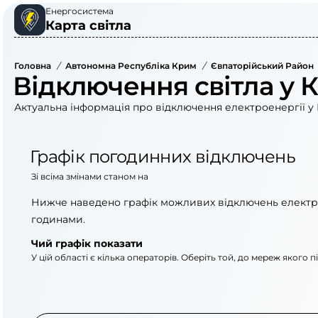
Енергосистема
Карта світла
Головна
/
Автономна Республіка Крим
/
Євпаторійський Район
Відключення світла у К
Актуальна інформація про відключення електроенергії у 
Графік погодинних відключень
Зі всіма змінами станом на
Нижче наведено графік можливих відключень електр
годинами.
Чий графік показати
У цій області є кілька операторів. Оберіть той, до мереж якого 
АТ «Укрзалізниця»
АТ «Крименерго