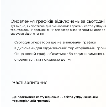
Оновлення графіків відключень за сьогодні
Тут видно, як протягом дня змінювалися графіки світла у Фрунз
територіальній громаді: який оператор оновив години, додав а
скасував відключення.
Сьогодні оператори ще не змінювали графіки
відключень для Фрунзенській територіальній грома
Якщо новий графік з’явиться або години вимкнень
оновляться, ми покажемо це тут.
Часті запитання
Де подивитися карту відключень світла у Фрунзенській
територіальній громаді?