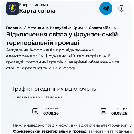
Енергосистема
Карта світла
Головна
/
Автономна Республіка Крим
/
Євпаторійський Район
Відключення світла у Фрунзенській
територіальній громаді
Актуальна інформація про відключення
електроенергії у Фрунзенській територіальній
громаді: погодинні графіки, аварійні обмеження та
стан енергосистеми на сьогодні.
Графік погодинних відключень
Зі всіма змінами станом на
на сьогодні
на завтра
07.08.26
08.08.26
Нижче наведено графік можливих відключень електроенергії у
Фрунзенській територіальній громаді
за чергами та годинами.