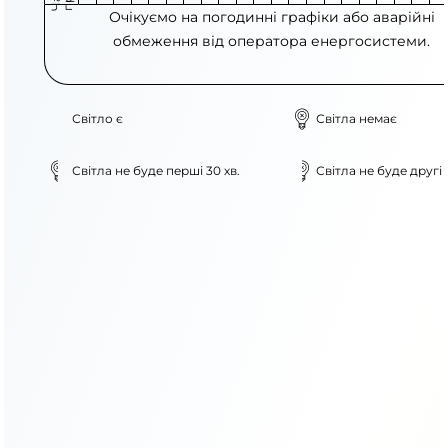
Очікуємо на погодинні графіки або аварійні
обмеження від оператора енергосистеми.
Світло є
Світла немає
Світла не буде перші 30 хв.
Світла не буде другі 