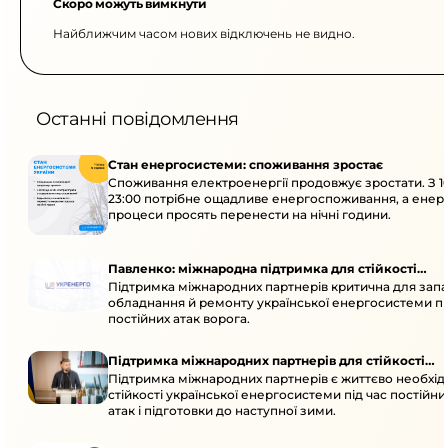
Скоро можуть вимкнути
Найближчим часом нових відключень не видно.
Останні повідомлення
Стан енергосистеми: споживання зростає
Споживання електроенергії продовжує зростати. З 1
23:00 потрібне ощадливе енергоспоживання, а енер
процеси просять перенести на нічні години.
Павленко: міжнародна підтримка для стійкості
Підтримка міжнародних партнерів критична для запа
енергосистеми
обладнання й ремонту української енергосистеми пі
постійних атак ворога.
Підтримка міжнародних партнерів для стійкості
Підтримка міжнародних партнерів є життєво необхі
енергосистеми
стійкості української енергосистеми під час постійн
атак і підготовки до наступної зими.