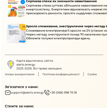
Серпнева спека: як зменшити навантаження
Серпнева спека суттєво збільшила навантаження на
енергосистему. Енергетики відновлюють мережі післ
прискорюють ремонти, просять ощадливо споживат
Зросло споживання, знеструмлення через негоду й
Споживання електроенергії зросло на 2% (станом на 
Через негоду знеструмлені понад 70 населених пунк
Обмежте потужні електроприлади вдень.
Карта відключень світла
alerts.energy
2025-2026. Всі права захищені.
Умови використання
Політика конфіденційності
Cookie
Зв'язатися з нами:
support@alerts.energy
+38 (068) 998 76 18
Стежте за нами: