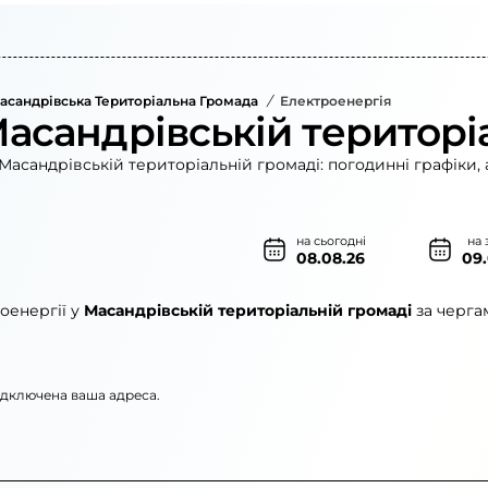
Масандрівська Територіальна Громада
/
Електроенергія
Масандрівській територі
Масандрівській територіальній громаді: погодинні графіки, 
на сьогодні
на 
08.08.26
09
оенергії у
Масандрівській територіальній громаді
за черга
підключена ваша адреса.
»