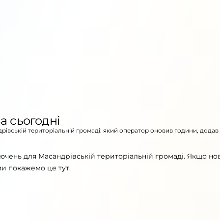
а сьогодні
дрівській територіальній громаді: який оператор оновив години, додав
ючень для Масандрівській територіальній громаді. Якщо но
ми покажемо це тут.