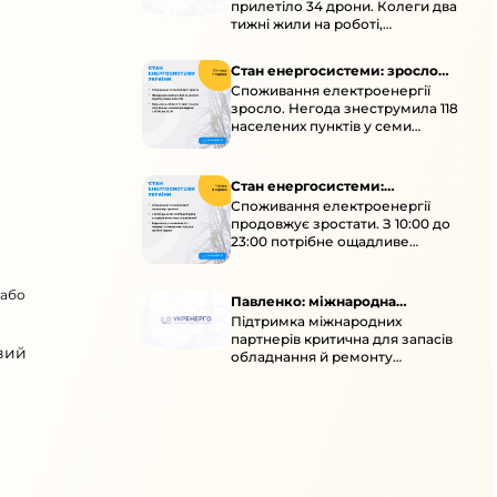
прилетіло 34 дрони. Колеги два
тижні жили на роботі,
працювали під проливними
дощами й у холод.
Стан енергосистеми: зросло
Споживання електроенергії
споживання через негоду
зросло. Негода знеструмила 118
населених пунктів у семи
областях. Обмежте
користування потужними
електроприладами 10:00–23:00.
Стан енергосистеми:
Споживання електроенергії
споживання зростає
продовжує зростати. З 10:00 до
23:00 потрібне ощадливе
енергоспоживання, а
енергоємні процеси просять
 або
перенести на нічні години.
Павленко: міжнародна
Підтримка міжнародних
підтримка для стійкості
партнерів критична для запасів
енергосистеми
вий
обладнання й ремонту
української енергосистеми під
час постійних атак ворога.