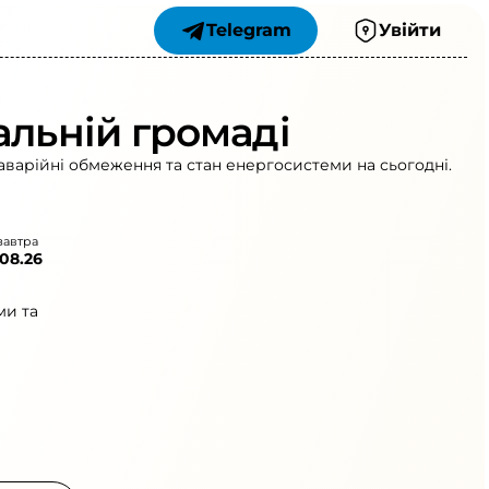
Telegram
Увійти
альній громаді
аварійні обмеження та стан енергосистеми на сьогодні.
завтра
.08.26
ми та