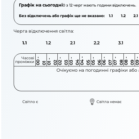
Графік на сьогодні
0 з 12 черг мають години відключень.
Без відключень або графік ще не вказано:
1.1
1.2
2.1
Черга відключення світла:
1.1
1.2
2.1
2.2
3.1
Часові
0
-
0
0
0
-
0
0
-
0
0
-
0
0
-
0
0
-
0
0
-
0
0
-
0
0
1
-
0
проміжки
3
4
5
6
6
7
7
8
8
9
2
2
3
4
5
1
Очікуємо на погодинні графіки або
Світло є
Світла немає