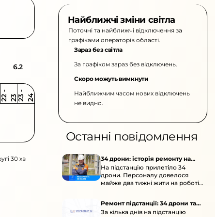
Найближчі зміни світла
Поточні та найближчі відключення за
графіками операторів області.
Зараз без світла
За графіком зараз без відключень.
6.2
Скоро можуть вимкнути
Найближчим часом нових відключень
2
-
2
2
-
2
3
4
2
2
3
не видно.
Останні повідомлення
угі 30 хв
34 дрони: історія ремонту на
На підстанцію прилетіло 34
підстанції
дрони. Персоналу довелося
майже два тижні жити на роботі
та відновлювати обладнання під
час окупації й негоди.
Ремонт підстанції: 34 дрони та
За кілька днів на підстанцію
окупація