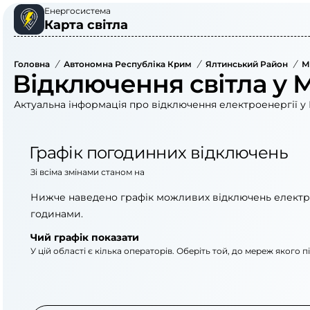
Енергосистема
Карта світла
Головна
/
Автономна Республіка Крим
/
Ялтинський Район
/
Відключення світла у 
Актуальна інформація про відключення електроенергії у 
Графік погодинних відключень
Зі всіма змінами станом на
Нижче наведено графік можливих відключень електр
годинами.
Чий графік показати
У цій області є кілька операторів. Оберіть той, до мереж якого 
АТ «Укрзалізниця»
АТ «Крименерго