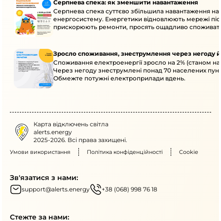
Серпнева спека: як зменшити навантаження
Серпнева спека суттєво збільшила навантаження на
енергосистему. Енергетики відновлюють мережі післ
прискорюють ремонти, просять ощадливо споживат
Зросло споживання, знеструмлення через негоду й
Споживання електроенергії зросло на 2% (станом на 
Через негоду знеструмлені понад 70 населених пунк
Обмежте потужні електроприлади вдень.
Карта відключень світла
alerts.energy
2025-2026. Всі права захищені.
Умови використання
Політика конфіденційності
Cookie
Зв'язатися з нами:
support@alerts.energy
+38 (068) 998 76 18
Стежте за нами: