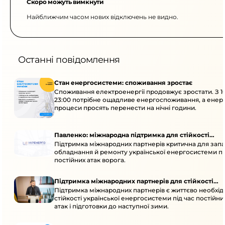
Скоро можуть вимкнути
Найближчим часом нових відключень не видно.
Останні повідомлення
Стан енергосистеми: споживання зростає
Споживання електроенергії продовжує зростати. З 1
23:00 потрібне ощадливе енергоспоживання, а енер
процеси просять перенести на нічні години.
Павленко: міжнародна підтримка для стійкості
Підтримка міжнародних партнерів критична для запа
енергосистеми
обладнання й ремонту української енергосистеми пі
постійних атак ворога.
Підтримка міжнародних партнерів для стійкості
Підтримка міжнародних партнерів є життєво необхі
енергосистеми
стійкості української енергосистеми під час постійн
атак і підготовки до наступної зими.