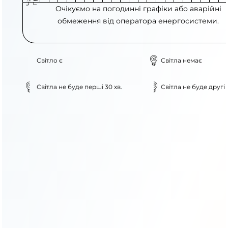
Очікуємо на погодинні графіки або аварійні
обмеження від оператора енергосистеми.
Світло є
Світла немає
Світла не буде перші 30 хв.
Світла не буде другі 