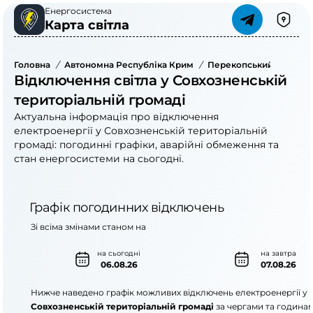
Енергосистема
Карта світла
Головна
/
Автономна Республіка Крим
/
Перекопський Район
/
Відключення світла у Совхозненській
територіальній громаді
Актуальна інформація про відключення
електроенергії у Совхозненській територіальній
громаді: погодинні графіки, аварійні обмеження та
стан енергосистеми на сьогодні.
Графік погодинних відключень
Зі всіма змінами станом на
на сьогодні
на завтра
06.08.26
07.08.26
Нижче наведено графік можливих відключень електроенергії у
Совхозненській територіальній громаді
за чергами та годинам