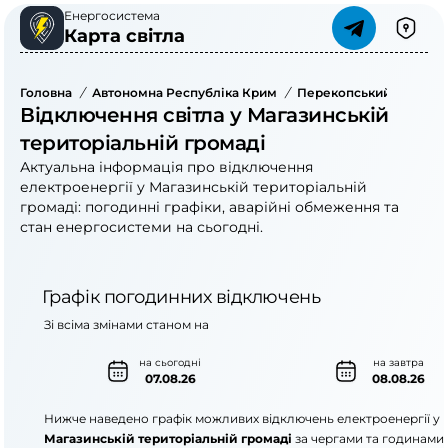
Енергосистема
Карта світла
Головна
/
Автономна Республіка Крим
/
Перекопський Район
/
Відключення світла у Магазинській
територіальній громаді
Актуальна інформація про відключення
електроенергії у Магазинській територіальній
громаді: погодинні графіки, аварійні обмеження та
стан енергосистеми на сьогодні.
Графік погодинних відключень
Зі всіма змінами станом на
на сьогодні
на завтра
07.08.26
08.08.26
Нижче наведено графік можливих відключень електроенергії у
Магазинській територіальній громаді
за чергами та годинами.