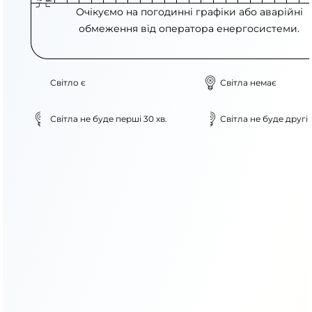
Очікуємо на погодинні графіки або аварійні
обмеження від оператора енергосистеми.
Світло є
Світла немає
Світла не буде перші 30 хв.
Світла не буде другі 