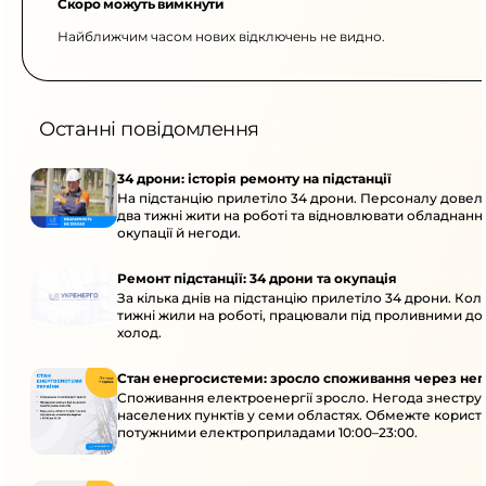
Скоро можуть вимкнути
Найближчим часом нових відключень не видно.
Останні повідомлення
34 дрони: історія ремонту на підстанції
На підстанцію прилетіло 34 дрони. Персоналу дове
два тижні жити на роботі та відновлювати обладнання
окупації й негоди.
Ремонт підстанції: 34 дрони та окупація
За кілька днів на підстанцію прилетіло 34 дрони. Кол
тижні жили на роботі, працювали під проливними до
холод.
Стан енергосистеми: зросло споживання через нег
Споживання електроенергії зросло. Негода знеструм
населених пунктів у семи областях. Обмежте корист
потужними електроприладами 10:00–23:00.