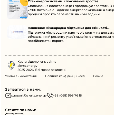
Стан енергосистеми: споживання зростає
Споживання електроенергії продовжує зростати. З 1
23:00 потрібне ощадливе енергоспоживання, а енер
процеси просять перенести на нічні години.
Павленко: міжнародна підтримка для стійкості
Підтримка міжнародних партнерів критична для запа
енергосистеми
обладнання й ремонту української енергосистеми пі
постійних атак ворога.
Карта відключень світла
alerts.energy
2025-2026. Всі права захищені.
Умови використання
Політика конфіденційності
Cookie
Зв'язатися з нами:
support@alerts.energy
+38 (068) 998 76 18
Стежте за нами: