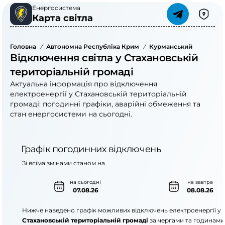
Енергосистема
Карта світла
Головна
/
Автономна Республіка Крим
/
Курманський Район
/
Відключення світла у Стахановській
територіальній громаді
Актуальна інформація про відключення
електроенергії у Стахановській територіальній
громаді: погодинні графіки, аварійні обмеження та
стан енергосистеми на сьогодні.
Графік погодинних відключень
Зі всіма змінами станом на
на сьогодні
на завтра
07.08.26
08.08.26
Нижче наведено графік можливих відключень електроенергії у
Стахановській територіальній громаді
за чергами та годинами