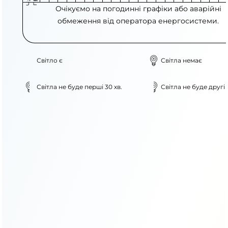
Очікуємо на погодинні графіки або аварійні
обмеження від оператора енергосистеми.
Світло є
Світла немає
Світла не буде перші 30 хв.
Світла не буде другі 