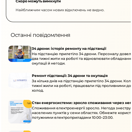
Скоро можуть вимкнути
Найближчим часом нових відключень не видно.
Останні повідомлення
34 дрони: історія ремонту на підстанції
На підстанцію прилетіло 34 дрони. Персоналу дове
два тижні жити на роботі та відновлювати обладнання
окупації й негоди.
Ремонт підстанції: 34 дрони та окупація
За кілька днів на підстанцію прилетіло 34 дрони. Кол
тижні жили на роботі, працювали під проливними до
холод.
Стан енергосистеми: зросло споживання через нег
Споживання електроенергії зросло. Негода знеструм
населених пунктів у семи областях. Обмежте корист
потужними електроприладами 10:00–23:00.