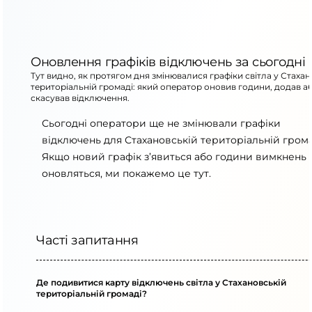
Оновлення графіків відключень за сьогодні
Тут видно, як протягом дня змінювалися графіки світла у Стахан
територіальній громаді: який оператор оновив години, додав а
скасував відключення.
Сьогодні оператори ще не змінювали графіки
відключень для Стахановській територіальній грома
Якщо новий графік з’явиться або години вимкнень
оновляться, ми покажемо це тут.
Часті запитання
Де подивитися карту відключень світла у Стахановській
територіальній громаді?