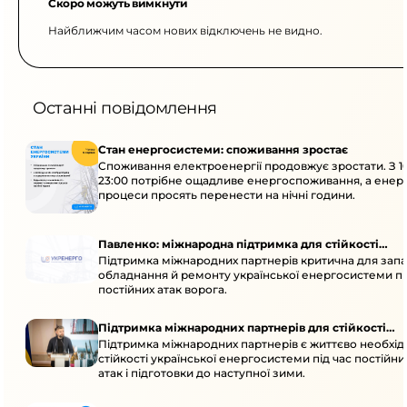
Скоро можуть вимкнути
Найближчим часом нових відключень не видно.
Останні повідомлення
Стан енергосистеми: споживання зростає
Споживання електроенергії продовжує зростати. З 1
23:00 потрібне ощадливе енергоспоживання, а енер
процеси просять перенести на нічні години.
Павленко: міжнародна підтримка для стійкості
Підтримка міжнародних партнерів критична для запа
енергосистеми
обладнання й ремонту української енергосистеми пі
постійних атак ворога.
Підтримка міжнародних партнерів для стійкості
Підтримка міжнародних партнерів є життєво необхі
енергосистеми
стійкості української енергосистеми під час постійн
атак і підготовки до наступної зими.