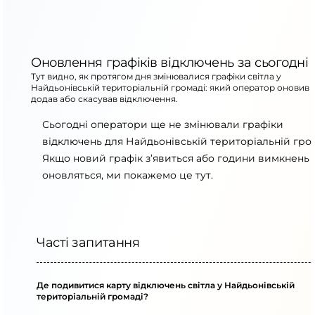
Оновлення графіків відключень за сьогодні
Тут видно, як протягом дня змінювалися графіки світла у
Найдьонівській територіальній громаді: який оператор оновив 
додав або скасував відключення.
Сьогодні оператори ще не змінювали графіки
відключень для Найдьонівській територіальній гром
Якщо новий графік з’явиться або години вимкнень
оновляться, ми покажемо це тут.
Часті запитання
Де подивитися карту відключень світла у Найдьонівській
територіальній громаді?