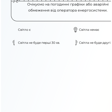
Очікуємо на погодинні графіки або аварійні
обмеження від оператора енергосистеми.
Світло є
Світла немає
Світла не буде перші 30 хв.
Світла не буде другі 