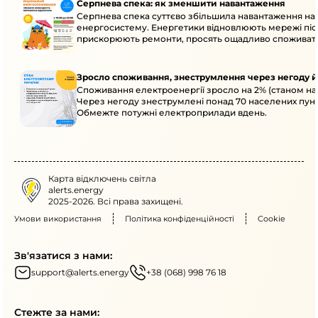
Серпнева спека: як зменшити навантаження
Серпнева спека суттєво збільшила навантаження на
енергосистему. Енергетики відновлюють мережі післ
прискорюють ремонти, просять ощадливо споживат
Зросло споживання, знеструмлення через негоду й
Споживання електроенергії зросло на 2% (станом на 
Через негоду знеструмлені понад 70 населених пунк
Обмежте потужні електроприлади вдень.
Карта відключень світла
alerts.energy
2025-2026. Всі права захищені.
Умови використання
Політика конфіденційності
Cookie
Зв'язатися з нами:
support@alerts.energy
+38 (068) 998 76 18
Стежте за нами: