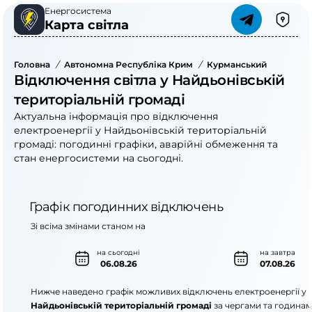
Енергосистема
Карта світла
Головна
/
Автономна Республіка Крим
/
Курманський Район
/
Відключення світла у Найдьонівській
територіальній громаді
Актуальна інформація про відключення
електроенергії у Найдьонівській територіальній
громаді: погодинні графіки, аварійні обмеження та
стан енергосистеми на сьогодні.
Графік погодинних відключень
Зі всіма змінами станом на
на сьогодні
на завтра
06.08.26
07.08.26
Нижче наведено графік можливих відключень електроенергії у
Найдьонівській територіальній громаді
за чергами та годинам