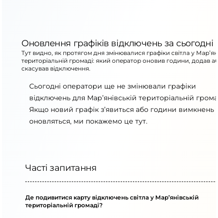
Оновлення графіків відключень за сьогодні
Тут видно, як протягом дня змінювалися графіки світла у Мар’ян
територіальній громаді: який оператор оновив години, додав а
скасував відключення.
Сьогодні оператори ще не змінювали графіки
відключень для Мар’янівській територіальній грома
Якщо новий графік з’явиться або години вимкнень
оновляться, ми покажемо це тут.
Часті запитання
Де подивитися карту відключень світла у Мар’янівській
територіальній громаді?