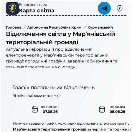
Енергосистема
Карта світла
Головна
/
Автономна Республіка Крим
/
Курманський Район
/
Відключення світла у Мар’янівській
територіальній громаді
Актуальна інформація про відключення
електроенергії у Мар’янівській територіальній
громаді: погодинні графіки, аварійні обмеження та
стан енергосистеми на сьогодні.
Графік погодинних відключень
Зі всіма змінами станом на
на сьогодні
на завтра
07.08.26
08.08.26
Нижче наведено графік можливих відключень електроенергії у
Мар’янівській територіальній громаді
за чергами та годинами.