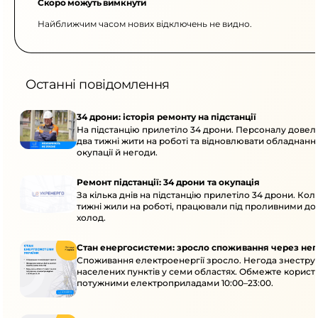
Скоро можуть вимкнути
Найближчим часом нових відключень не видно.
Останні повідомлення
34 дрони: історія ремонту на підстанції
На підстанцію прилетіло 34 дрони. Персоналу дове
два тижні жити на роботі та відновлювати обладнання
окупації й негоди.
Ремонт підстанції: 34 дрони та окупація
За кілька днів на підстанцію прилетіло 34 дрони. Кол
тижні жили на роботі, працювали під проливними до
холод.
Стан енергосистеми: зросло споживання через нег
Споживання електроенергії зросло. Негода знеструм
населених пунктів у семи областях. Обмежте корист
потужними електроприладами 10:00–23:00.