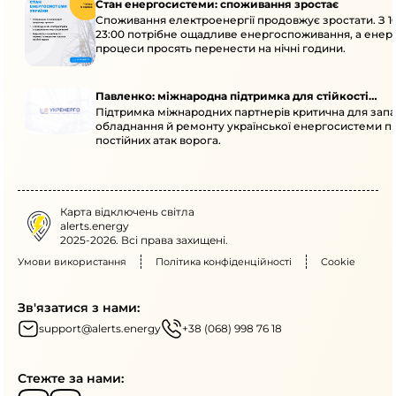
Стан енергосистеми: споживання зростає
Споживання електроенергії продовжує зростати. З 1
23:00 потрібне ощадливе енергоспоживання, а енер
процеси просять перенести на нічні години.
Павленко: міжнародна підтримка для стійкості
Підтримка міжнародних партнерів критична для запа
енергосистеми
обладнання й ремонту української енергосистеми пі
постійних атак ворога.
Карта відключень світла
alerts.energy
2025-2026. Всі права захищені.
Умови використання
Політика конфіденційності
Cookie
Зв'язатися з нами:
support@alerts.energy
+38 (068) 998 76 18
Стежте за нами: