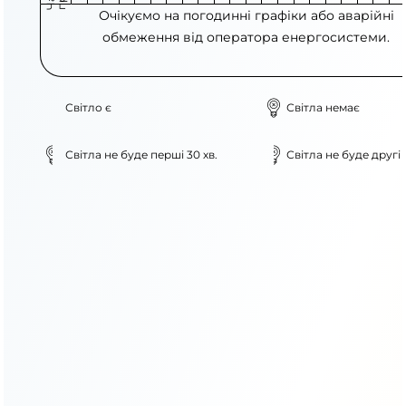
Очікуємо на погодинні графіки або аварійні
обмеження від оператора енергосистеми.
Світло є
Світла немає
Світла не буде перші 30 хв.
Світла не буде другі 