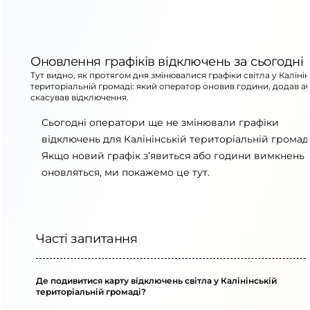
Оновлення графіків відключень за сьогодні
Тут видно, як протягом дня змінювалися графіки світла у Калінін
територіальній громаді: який оператор оновив години, додав а
скасував відключення.
Сьогодні оператори ще не змінювали графіки
відключень для Калінінській територіальній громаді
Якщо новий графік з’явиться або години вимкнень
оновляться, ми покажемо це тут.
Часті запитання
Де подивитися карту відключень світла у Калінінській
територіальній громаді?