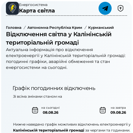
Енергосистема
Карта світла
Головна
/
Автономна Республіка Крим
/
Курманський Район
/
Відключення світла у Калінінській
територіальній громаді
Актуальна інформація про відключення
електроенергії у Калінінській територіальній громаді:
погодинні графіки, аварійні обмеження та стан
енергосистеми на сьогодні.
Графік погодинних відключень
Зі всіма змінами станом на
на сьогодні
на завтра
08.08.26
09.08.26
Нижче наведено графік можливих відключень електроенергії у
Калінінській територіальній громаді
за чергами та годинами.