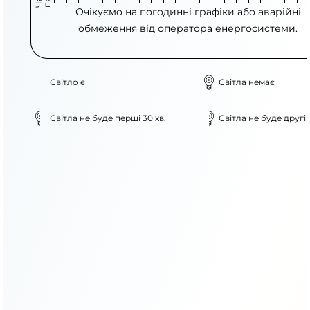
Очікуємо на погодинні графіки або аварійні
обмеження від оператора енергосистеми.
Світло є
Світла немає
Світла не буде перші 30 хв.
Світла не буде другі 