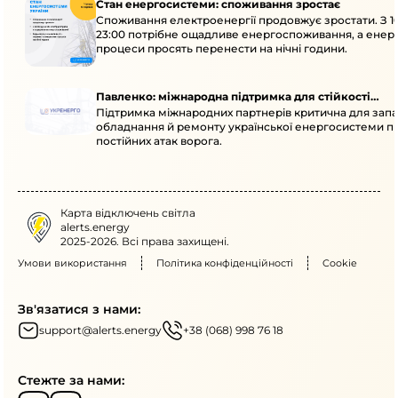
Стан енергосистеми: споживання зростає
Споживання електроенергії продовжує зростати. З 1
23:00 потрібне ощадливе енергоспоживання, а енер
процеси просять перенести на нічні години.
Павленко: міжнародна підтримка для стійкості
Підтримка міжнародних партнерів критична для запа
енергосистеми
обладнання й ремонту української енергосистеми пі
постійних атак ворога.
Карта відключень світла
alerts.energy
2025-2026. Всі права захищені.
Умови використання
Політика конфіденційності
Cookie
Зв'язатися з нами:
support@alerts.energy
+38 (068) 998 76 18
Стежте за нами: