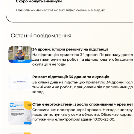
Скоро можуть вимкнути
Найближчим часом нових відключень не видно.
Останні повідомлення
34 дрони: історія ремонту на підстанції
На підстанцію прилетіло 34 дрони. Персоналу дове
два тижні жити на роботі та відновлювати обладнання
окупації й негоди.
Ремонт підстанції: 34 дрони та окупація
За кілька днів на підстанцію прилетіло 34 дрони. Кол
тижні жили на роботі, працювали під проливними до
холод.
Стан енергосистеми: зросло споживання через нег
Споживання електроенергії зросло. Негода знеструм
населених пунктів у семи областях. Обмежте корист
потужними електроприладами 10:00–23:00.