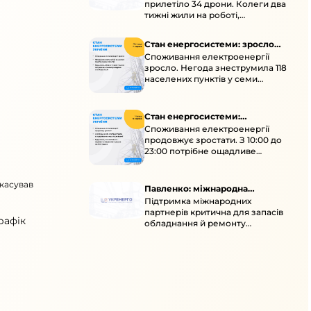
прилетіло 34 дрони. Колеги два
тижні жили на роботі,
працювали під проливними
дощами й у холод.
Стан енергосистеми: зросло
Споживання електроенергії
споживання через негоду
зросло. Негода знеструмила 118
населених пунктів у семи
областях. Обмежте
користування потужними
електроприладами 10:00–23:00.
Стан енергосистеми:
Споживання електроенергії
споживання зростає
продовжує зростати. З 10:00 до
23:00 потрібне ощадливе
енергоспоживання, а
енергоємні процеси просять
скасував
перенести на нічні години.
Павленко: міжнародна
Підтримка міжнародних
підтримка для стійкості
партнерів критична для запасів
енергосистеми
рафік
обладнання й ремонту
української енергосистеми під
час постійних атак ворога.