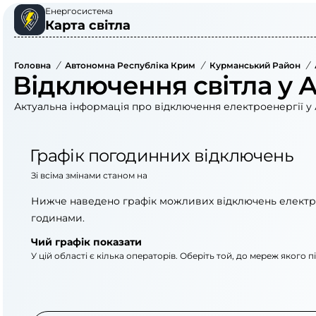
Енергосистема
Карта світла
Головна
/
Автономна Республіка Крим
/
Курманський Район
/
Відключення світла у 
Актуальна інформація про відключення електроенергії у 
Графік погодинних відключень
Зі всіма змінами станом на
Нижче наведено графік можливих відключень електр
годинами.
Чий графік показати
У цій області є кілька операторів. Оберіть той, до мереж якого 
АТ «Укрзалізниця»
АТ «Крименерго