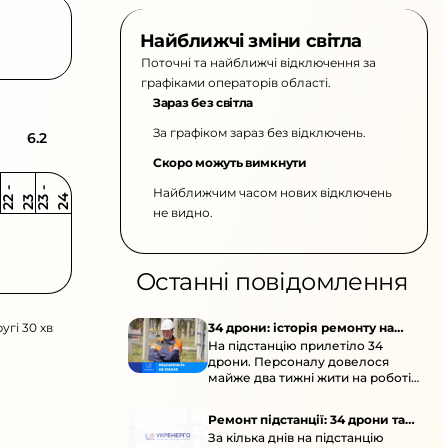
Найближчі зміни світла
Поточні та найближчі відключення за
графіками операторів області.
Зараз без світла
За графіком зараз без відключень.
6.2
Скоро можуть вимкнути
Найближчим часом нових відключень
2
-
2
2
-
2
3
4
2
2
3
не видно.
Останні повідомлення
угі 30 хв
34 дрони: історія ремонту на
На підстанцію прилетіло 34
підстанції
дрони. Персоналу довелося
майже два тижні жити на роботі
та відновлювати обладнання під
час окупації й негоди.
Ремонт підстанції: 34 дрони та
За кілька днів на підстанцію
окупація