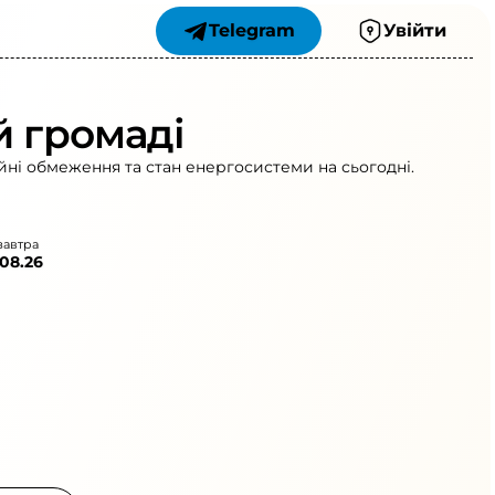
Telegram
Увійти
й громаді
йні обмеження та стан енергосистеми на сьогодні.
завтра
.08.26