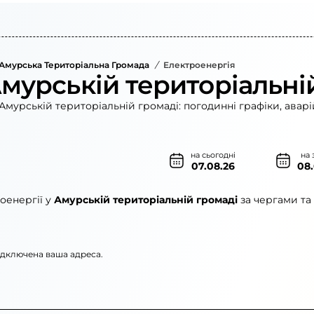
Амурська Територіальна Громада
/
Електроенергія
Амурській територіальні
Амурській територіальній громаді: погодинні графіки, аварі
на сьогодні
на 
07.08.26
08
оенергії у
Амурській територіальній громаді
за чергами та
підключена ваша адреса.
»