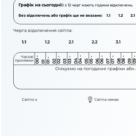
Графік на сьогодні
0 з 12 черг мають години відключень.
Без відключень або графік ще не вказано:
1.1
1.2
2.1
Черга відключення світла:
1.1
1.2
2.1
2.2
3.1
Часові
0
-
0
0
0
-
0
0
-
0
0
-
0
0
-
0
0
-
0
0
-
0
0
-
0
0
1
-
0
проміжки
3
4
5
6
6
7
7
8
8
9
2
2
3
4
5
1
Очікуємо на погодинні графіки або
Світло є
Світла немає