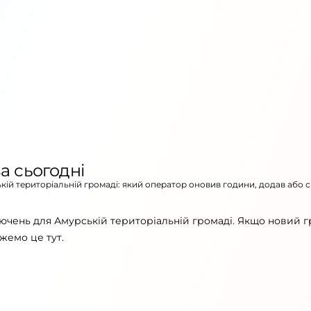
а сьогодні
ькій територіальній громаді: який оператор оновив години, додав або 
ючень для Амурській територіальній громаді. Якщо новий г
жемо це тут.