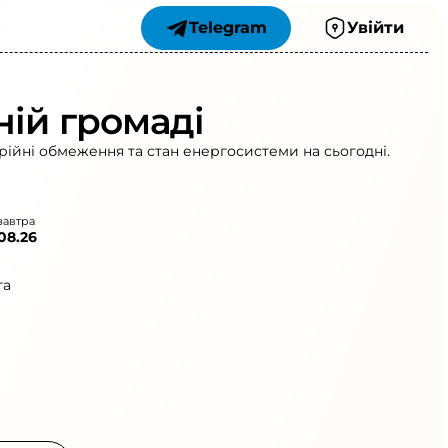
Telegram
Увійти
ній громаді
рійні обмеження та стан енергосистеми на сьогодні.
завтра
.08.26
та