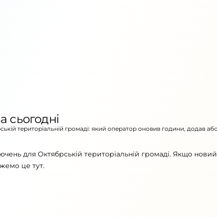
а сьогодні
рській територіальній громаді: який оператор оновив години, додав аб
ючень для Октябрській територіальній громаді. Якщо новий
жемо це тут.