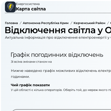
Енергосистема
Карта світла
Головна
/
Автономна Республіка Крим
/
Керченський Район
/
Відключення світла у 
Актуальна інформація про відключення електроенергії у 
Графік погодинних відключень
Зі всіма змінами станом на
Нижче наведено графік можливих відключень електр
годинами.
Чий графік показати
У цій області є кілька операторів. Оберіть той, до мереж якого 
АТ «Укрзалізниця»
АТ «Крименерго