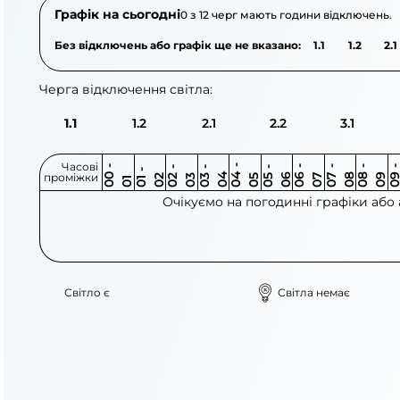
Графік на сьогодні
0 з 12 черг мають години відключень.
Без відключень або графік ще не вказано:
1.1
1.2
2.1
Черга відключення світла:
1.1
1.2
2.1
2.2
3.1
Часові
0
-
0
0
0
-
0
0
-
0
0
-
0
0
-
0
0
-
0
0
-
0
0
-
0
0
1
-
0
проміжки
3
4
5
6
6
7
7
8
8
9
2
2
3
4
5
1
Очікуємо на погодинні графіки або
Світло є
Світла немає