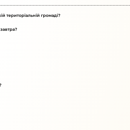
ій територіальній громаді?
 завтра?
?