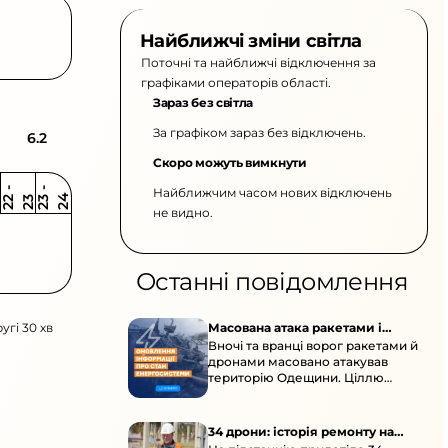
Найближчі зміни світла
Поточні та найближчі відключення за
графіками операторів області.
Зараз без світла
За графіком зараз без відключень.
6.2
Скоро можуть вимкнути
Найближчим часом нових відключень
2
-
2
2
-
2
3
4
2
2
3
не видно.
Останні повідомлення
угі 30 хв
Масована атака ракетами і
Вночі та вранці ворог ракетами й
дронами по Одещині
дронами масовано атакував
територію Одещини. Ціллю
стали об’єкти цивільної
енергетичної інфраструктури.
34 дрони: історія ремонту на