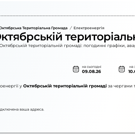
Октябрська Територіальна Громада
/
Електроенергія
Октябрській територіаль
Октябрській територіальній громаді: погодинні графіки, ава
на сьогодні
на 
09.08.26
10
оенергії у
Октябрській територіальній громаді
за чергами 
підключена ваша адреса.
»