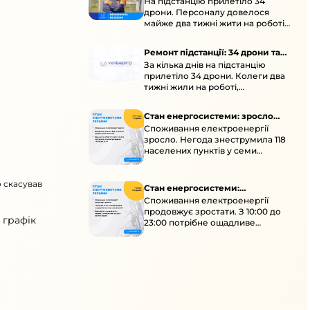
На підстанцію прилетіло 34
підстанції
дрони. Персоналу довелося
майже два тижні жити на роботі
та відновлювати обладнання під
час окупації й негоди.
Ремонт підстанції: 34 дрони та
За кілька днів на підстанцію
окупація
прилетіло 34 дрони. Колеги два
тижні жили на роботі,
працювали під проливними
дощами й у холод.
Стан енергосистеми: зросло
Споживання електроенергії
споживання через негоду
зросло. Негода знеструмила 118
населених пунктів у семи
областях. Обмежте
користування потужними
о скасував
електроприладами 10:00–23:00.
Стан енергосистеми:
Споживання електроенергії
споживання зростає
продовжує зростати. З 10:00 до
 графік
23:00 потрібне ощадливе
енергоспоживання, а
енергоємні процеси просять
перенести на нічні години.