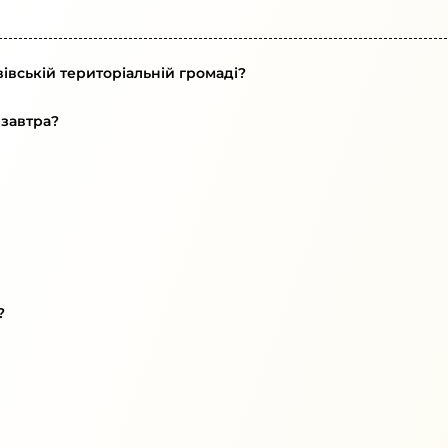
івській територіальній громаді?
 завтра?
?