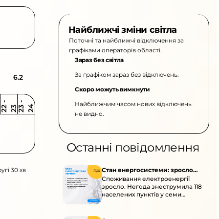
Найближчі зміни світла
Поточні та найближчі відключення за
графіками операторів області.
Зараз без світла
За графіком зараз без відключень.
6.2
Скоро можуть вимкнути
Найближчим часом нових відключень
2
-
2
2
-
2
3
4
2
2
3
не видно.
Останні повідомлення
угі 30 хв
Стан енергосистеми: зросло
Споживання електроенергії
споживання через негоду
зросло. Негода знеструмила 118
населених пунктів у семи
областях. Обмежте
користування потужними
електроприладами 10:00–23:00.