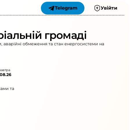
Telegram
Увійти
ріальній громаді
и, аварійні обмеження та стан енергосистеми на
завтра
.08.26
гами та