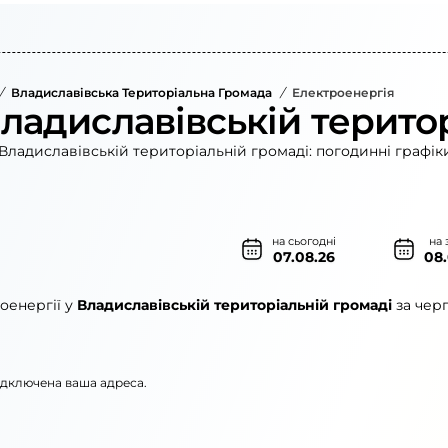
/
Владиславівська Територіальна Громада
/
Електроенергія
Владиславівській терито
Владиславівській територіальній громаді: погодинні графік
на сьогодні
на 
07.08.26
08
оенергії у
Владиславівській територіальній громаді
за чер
підключена ваша адреса.
»