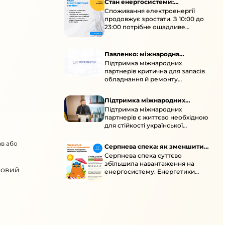
Стан енергосистеми:
Споживання електроенергії
споживання зростає
продовжує зростати. З 10:00 до
23:00 потрібне ощадливе
енергоспоживання, а
енергоємні процеси просять
перенести на нічні години.
Павленко: міжнародна
Підтримка міжнародних
підтримка для стійкості
партнерів критична для запасів
енергосистеми
обладнання й ремонту
української енергосистеми під
час постійних атак ворога.
Підтримка міжнародних
Підтримка міжнародних
партнерів для стійкості
партнерів є життєво необхідною
енергосистеми
для стійкості української
енергосистеми під час постійних
ворожих атак і підготовки до
ав або
Серпнева спека: як зменшити
наступної зими.
Серпнева спека суттєво
навантаження
збільшила навантаження на
новий
енергосистему. Енергетики
відновлюють мережі після атак і
прискорюють ремонти, просять
ощадливо споживати.