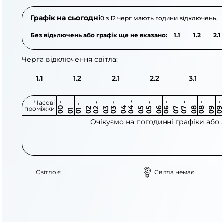
Графік на сьогодні
0 з 12 черг мають години відключень.
Без відключень або графік ще не вказано:
1.1
1.2
2.1
Черга відключення світла:
1.1
1.2
2.1
2.2
3.1
Часові
0
-
0
0
0
-
0
0
-
0
0
-
0
0
-
0
0
-
0
0
-
0
0
-
0
0
1
-
0
проміжки
3
4
5
6
6
7
7
8
8
9
2
2
3
4
5
1
Очікуємо на погодинні графіки або
Світло є
Світла немає