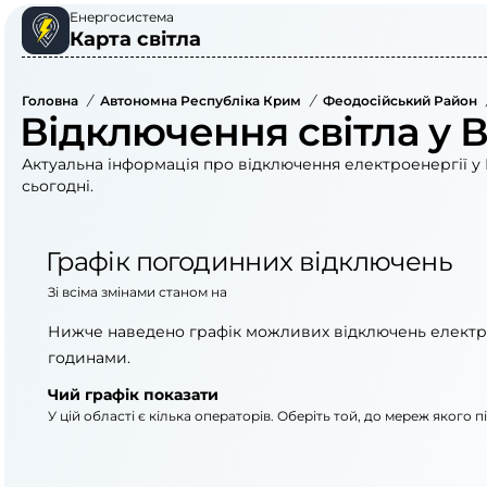
Енергосистема
Карта світла
Головна
/
Автономна Республіка Крим
/
Феодосійський Район
Відключення світла у 
Актуальна інформація про відключення електроенергії у 
сьогодні.
Графік погодинних відключень
Зі всіма змінами станом на
Нижче наведено графік можливих відключень електр
годинами.
Чий графік показати
У цій області є кілька операторів. Оберіть той, до мереж якого 
АТ «Укрзалізниця»
АТ «Крименерго