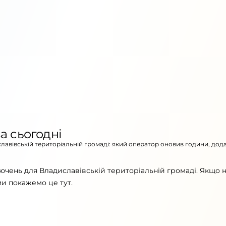
а сьогодні
славівській територіальній громаді: який оператор оновив години, дод
ючень для Владиславівській територіальній громаді. Якщо 
ми покажемо це тут.