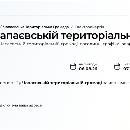
/
Чапаєвська Територіальна Громада
/
Електроенергія
Чапаєвській територіаль
Чапаєвській територіальній громаді: погодинні графіки, ава
на сьогодні
на 
06.08.26
07
оенергії у
Чапаєвській територіальній громаді
за чергами т
підключена ваша адреса.
»