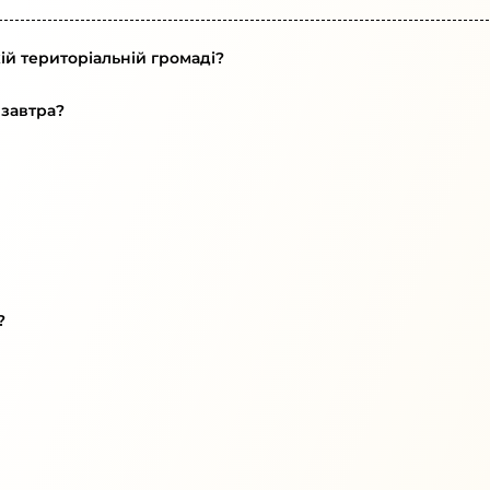
ій територіальній громаді?
 завтра?
?