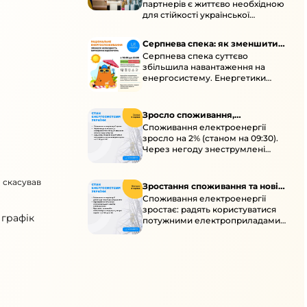
партнерів є життєво необхідною
енергосистеми
для стійкості української
енергосистеми під час постійних
ворожих атак і підготовки до
Серпнева спека: як зменшити
наступної зими.
Серпнева спека суттєво
навантаження
збільшила навантаження на
енергосистему. Енергетики
відновлюють мережі після атак і
прискорюють ремонти, просять
ощадливо споживати.
Зросло споживання,
Споживання електроенергії
знеструмлення через негоду й
зросло на 2% (станом на 09:30).
атаки
Через негоду знеструмлені
понад 70 населених пунктів.
Обмежте потужні
о скасував
електроприлади вдень.
Зростання споживання та нові
Споживання електроенергії
знеструмлення
зростає: радять користуватися
 графік
потужними електроприладами з
10:00 до 16:00 та ощадливо з 17:00
до 23:00. Унаслідок ударів
можливі нові знеструмлення в
кількох областях.