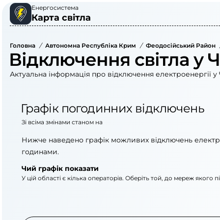
Енергосистема
Карта світла
Головна
/
Автономна Республіка Крим
/
Феодосійський Район
Відключення світла у 
Актуальна інформація про відключення електроенергії у 
Графік погодинних відключень
Зі всіма змінами станом на
Нижче наведено графік можливих відключень електр
годинами.
Чий графік показати
У цій області є кілька операторів. Оберіть той, до мереж якого 
АТ «Укрзалізниця»
АТ «Крименерго