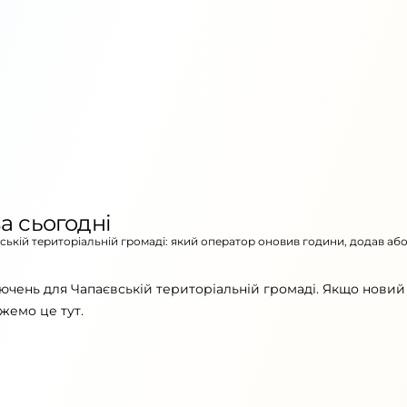
а сьогодні
вській територіальній громаді: який оператор оновив години, додав аб
ючень для Чапаєвській територіальній громаді. Якщо новий
жемо це тут.