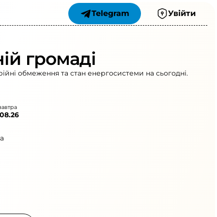
Telegram
Увійти
ній громаді
рійні обмеження та стан енергосистеми на сьогодні.
завтра
.08.26
а