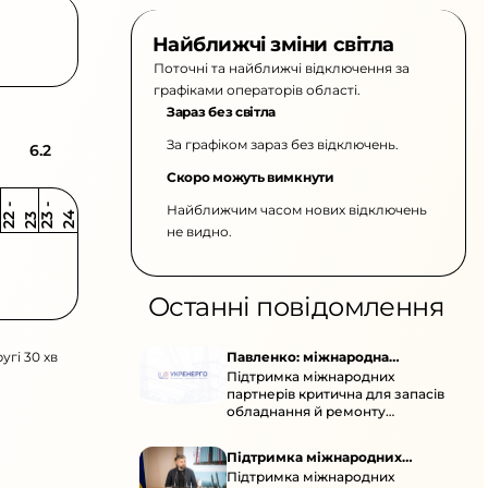
Найближчі зміни світла
Поточні та найближчі відключення за
графіками операторів області.
Зараз без світла
За графіком зараз без відключень.
6.2
Скоро можуть вимкнути
Найближчим часом нових відключень
2
-
2
2
-
2
3
4
2
2
3
не видно.
Останні повідомлення
угі 30 хв
Павленко: міжнародна
Підтримка міжнародних
підтримка для стійкості
партнерів критична для запасів
енергосистеми
обладнання й ремонту
української енергосистеми під
час постійних атак ворога.
Підтримка міжнародних
Підтримка міжнародних
партнерів для стійкості