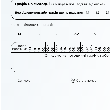
Графік на сьогодні
0 з 12 черг мають години відключень.
Без відключень або графік ще не вказано:
1.1
1.2
2.1
Черга відключення світла:
1.1
1.2
2.1
2.2
3.1
Часові
0
-
0
0
0
-
0
0
-
0
0
-
0
0
-
0
0
-
0
0
-
0
0
-
0
0
1
-
0
проміжки
3
4
5
6
6
7
7
8
8
9
2
2
3
4
5
1
Очікуємо на погодинні графіки або
Світло є
Світла немає