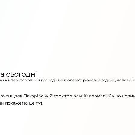
а сьогодні
івській територіальній громаді: який оператор оновив години, додав аб
ючень для Пахарівській територіальній громаді. Якщо нови
ми покажемо це тут.