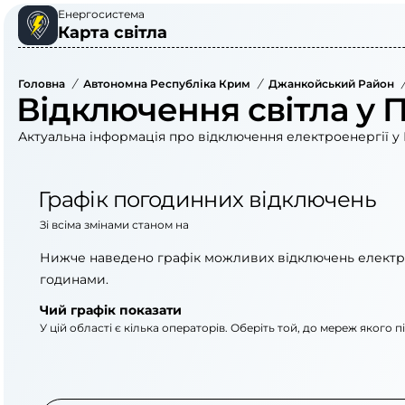
Енергосистема
Карта світла
Головна
/
Автономна Республіка Крим
/
Джанкойський Район
/
Відключення світла у П
Актуальна інформація про відключення електроенергії у 
Графік погодинних відключень
Зі всіма змінами станом на
Нижче наведено графік можливих відключень електр
годинами.
Чий графік показати
У цій області є кілька операторів. Оберіть той, до мереж якого 
АТ «Укрзалізниця»
АТ «Крименерго