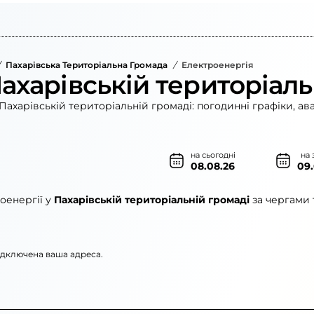
Пахарівська Територіальна Громада
/
Електроенергія
ахарівській територіаль
Пахарівській територіальній громаді: погодинні графіки, ав
на сьогодні
на 
08.08.26
09
оенергії у
Пахарівській територіальній громаді
за чергами 
підключена ваша адреса.
»