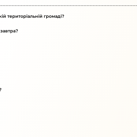
кій територіальній громаді?
 завтра?
?