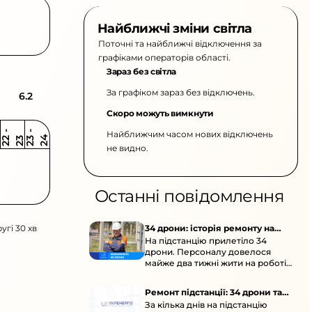
Найближчі зміни світла
Поточні та найближчі відключення за
графіками операторів області.
Зараз без світла
За графіком зараз без відключень.
6.2
Скоро можуть вимкнути
Найближчим часом нових відключень
2
-
2
2
-
2
3
4
2
2
3
не видно.
Останні повідомлення
угі 30 хв
34 дрони: історія ремонту на
На підстанцію прилетіло 34
підстанції
дрони. Персоналу довелося
майже два тижні жити на роботі
та відновлювати обладнання під
час окупації й негоди.
Ремонт підстанції: 34 дрони та
За кілька днів на підстанцію
окупація