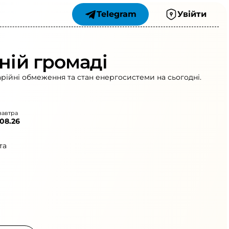
Telegram
Увійти
ній громаді
арійні обмеження та стан енергосистеми на сьогодні.
завтра
.08.26
та