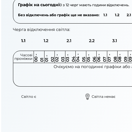
Графік на сьогодні
0 з 12 черг мають години відключень.
Без відключень або графік ще не вказано:
1.1
1.2
2.1
Черга відключення світла:
1.1
1.2
2.1
2.2
3.1
Часові
0
-
0
0
0
-
0
0
-
0
0
-
0
0
-
0
0
-
0
0
-
0
0
-
0
0
1
-
0
проміжки
3
4
5
6
6
7
7
8
8
9
2
2
3
4
5
1
Очікуємо на погодинні графіки або
Світло є
Світла немає