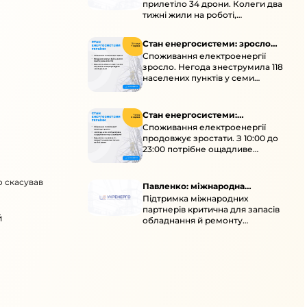
прилетіло 34 дрони. Колеги два
тижні жили на роботі,
працювали під проливними
дощами й у холод.
Стан енергосистеми: зросло
Споживання електроенергії
споживання через негоду
зросло. Негода знеструмила 118
населених пунктів у семи
областях. Обмежте
користування потужними
електроприладами 10:00–23:00.
Стан енергосистеми:
Споживання електроенергії
споживання зростає
продовжує зростати. З 10:00 до
23:00 потрібне ощадливе
енергоспоживання, а
енергоємні процеси просять
о скасував
перенести на нічні години.
Павленко: міжнародна
Підтримка міжнародних
підтримка для стійкості
партнерів критична для запасів
енергосистеми
й
обладнання й ремонту
української енергосистеми під
час постійних атак ворога.