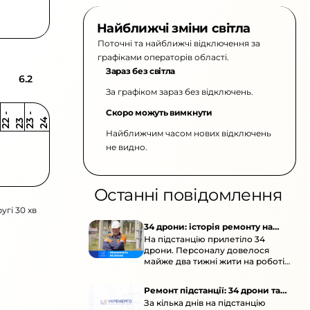
Найближчі зміни світла
Поточні та найближчі відключення за
графіками операторів області.
Зараз без світла
6.2
За графіком зараз без відключень.
Скоро можуть вимкнути
2
-
2
2
-
2
3
4
2
2
3
Найближчим часом нових відключень
не видно.
Останні повідомлення
угі 30 хв
34 дрони: історія ремонту на
На підстанцію прилетіло 34
підстанції
дрони. Персоналу довелося
майже два тижні жити на роботі
та відновлювати обладнання під
час окупації й негоди.
Ремонт підстанції: 34 дрони та
За кілька днів на підстанцію
окупація