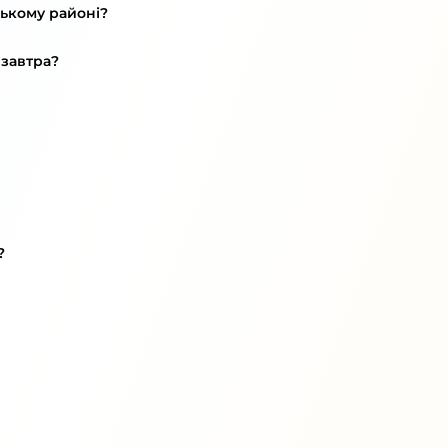
ському районі?
 завтра?
?