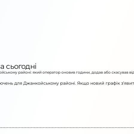
а сьогодні
койському районі: який оператор оновив години, додав або скасував в
ючень для Джанкойському районі. Якщо новий графік з’явит