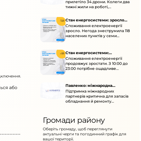
прилетіло 34 дрони. Колеги два
тижні жили на роботі,
працювали під проливними
дощами й у холод.
Стан енергосистеми: зросло
Споживання електроенергії
споживання через негоду
зросло. Негода знеструмила 118
населених пунктів у семи
областях. Обмежте
користування потужними
електроприладами 10:00–23:00.
Стан енергосистеми:
Споживання електроенергії
споживання зростає
продовжує зростати. З 10:00 до
23:00 потрібне ощадливе
енергоспоживання, а
ідключення.
енергоємні процеси просять
перенести на нічні години.
Павленко: міжнародна
ься або
Підтримка міжнародних
підтримка для стійкості
партнерів критична для запасів
енергосистеми
обладнання й ремонту
української енергосистеми під
час постійних атак ворога.
Громади району
Оберіть громаду, щоб переглянути
актуальні черги та погодинний графік для
вашої території.