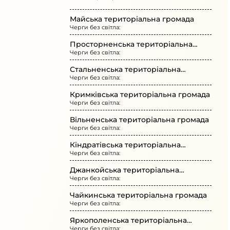
Майська територіальна громада
Черги без світла:
Просторненська територіальна
Черги без світла:
громада
Стальненська територіальна
Черги без світла:
громада
Кримківська територіальна громада
Черги без світла:
Вільненська територіальна громада
Черги без світла:
Кіндратівська територіальна
Черги без світла:
громада
Джанкойська територіальна
Черги без світла:
громада
Чайкинська територіальна громада
Черги без світла:
Яркополенська територіальна
Черги без світла: