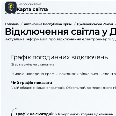
Енергосистема
Карта світла
Головна
/
Автономна Республіка Крим
/
Джанкойський Район
/
Відключення світла у 
Актуальна інформація про відключення електроенергії у 
Графік погодинних відключень
Зі всіма змінами станом на
Нижче наведено графік можливих відключень електр
Чий графік показати
У цій області є кілька операторів. Оберіть той, до мереж якого 
АТ «Укрзалізниця»
АТ «Крименерго
Графік на сьогодні
0 з 12 черг мають години відключень.