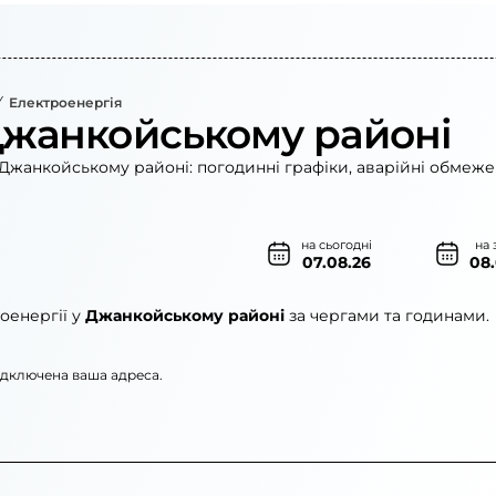
Електроенергія
Джанкойському районі
Джанкойському районі: погодинні графіки, аварійні обмежен
на сьогодні
на 
07.08.26
08
оенергії у
Джанкойському районі
за чергами та годинами.
підключена ваша адреса.
»