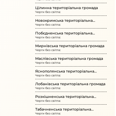
громада
Цілинна територіальна громада
Черги без світла:
Новокримська територіальна
Черги без світла:
громада
Побєдненська територіальна
Черги без світла:
громада
Мирнівська територіальна громада
Черги без світла:
Маслівська територіальна громада
Черги без світла:
Яснополянська територіальна
Черги без світла:
громада
Лобанівська територіальна громада
Черги без світла:
Розкішненська територіальна
Черги без світла:
громада
Табачненська територіальна
Черги без світла:
громада