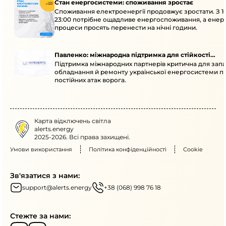
Стан енергосистеми: споживання зростає
Споживання електроенергії продовжує зростати. З 1
23:00 потрібне ощадливе енергоспоживання, а енер
процеси просять перенести на нічні години.
Павленко: міжнародна підтримка для стійкості
Підтримка міжнародних партнерів критична для запа
енергосистеми
обладнання й ремонту української енергосистеми пі
постійних атак ворога.
Карта відключень світла
alerts.energy
2025-2026. Всі права захищені.
Умови використання
Політика конфіденційності
Cookie
Зв'язатися з нами:
support@alerts.energy
+38 (068) 998 76 18
Стежте за нами: