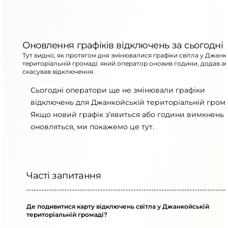
Оновлення графіків відключень за сьогодні
Тут видно, як протягом дня змінювалися графіки світла у Джанк
територіальній громаді: який оператор оновив години, додав а
скасував відключення.
Сьогодні оператори ще не змінювали графіки
відключень для Джанкойській територіальній грома
Якщо новий графік з’явиться або години вимкнень
оновляться, ми покажемо це тут.
Часті запитання
Де подивитися карту відключень світла у Джанкойській
територіальній громаді?