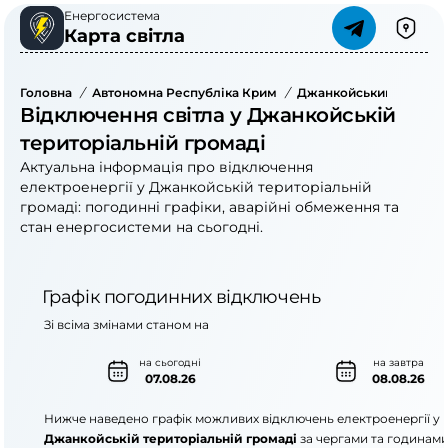
Енергосистема
Карта світла
Головна
/
Автономна Республіка Крим
/
Джанкойський Район
/
Відключення світла у Джанкойській
територіальній громаді
Актуальна інформація про відключення
електроенергії у Джанкойській територіальній
громаді: погодинні графіки, аварійні обмеження та
стан енергосистеми на сьогодні.
Графік погодинних відключень
Зі всіма змінами станом на
на сьогодні
на завтра
07.08.26
08.08.26
Нижче наведено графік можливих відключень електроенергії у
Джанкойській територіальній громаді
за чергами та годинами