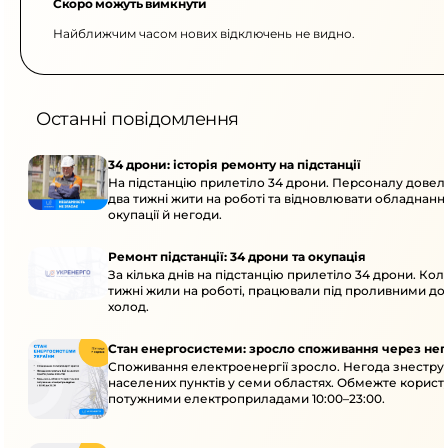
Скоро можуть вимкнути
Найближчим часом нових відключень не видно.
Останні повідомлення
34 дрони: історія ремонту на підстанції
На підстанцію прилетіло 34 дрони. Персоналу дове
два тижні жити на роботі та відновлювати обладнання
окупації й негоди.
Ремонт підстанції: 34 дрони та окупація
За кілька днів на підстанцію прилетіло 34 дрони. Кол
тижні жили на роботі, працювали під проливними до
холод.
Стан енергосистеми: зросло споживання через нег
Споживання електроенергії зросло. Негода знеструм
населених пунктів у семи областях. Обмежте корист
потужними електроприладами 10:00–23:00.