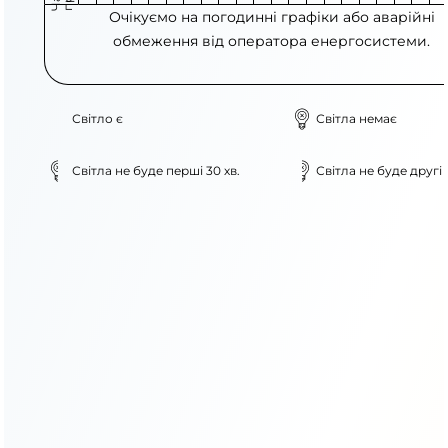
Очікуємо на погодинні графіки або аварійні
обмеження від оператора енергосистеми.
Світло є
Світла немає
Світла не буде перші 30 хв.
Світла не буде другі 