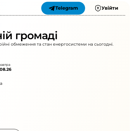
Telegram
Увійти
ній громаді
рійні обмеження та стан енергосистеми на сьогодні.
завтра
.08.26
а