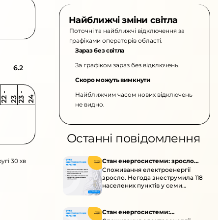
Найближчі зміни світла
Поточні та найближчі відключення за
графіками операторів області.
Зараз без світла
За графіком зараз без відключень.
6.2
Скоро можуть вимкнути
Найближчим часом нових відключень
2
-
2
2
-
2
3
4
2
2
3
не видно.
Останні повідомлення
угі 30 хв
Стан енергосистеми: зросло
Споживання електроенергії
споживання через негоду
зросло. Негода знеструмила 118
населених пунктів у семи
областях. Обмежте
користування потужними
електроприладами 10:00–23:00.
Стан енергосистеми: