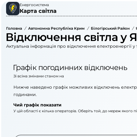
Енергосистема
Карта світла
Головна
/
Автономна Республіка Крим
/
Білогірський Район
/
Відключення світла у 
Актуальна інформація про відключення електроенергії у 
Графік погодинних відключень
Зі всіма змінами станом на
Нижче наведено графік можливих відключень електр
годинами.
Чий графік показати
У цій області є кілька операторів. Оберіть той, до мереж якого 
АТ «Укрзалізниця»
АТ «Крименерго