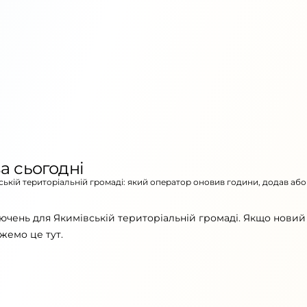
а сьогодні
вській територіальній громаді: який оператор оновив години, додав або
ючень для Якимівській територіальній громаді. Якщо новий
жемо це тут.