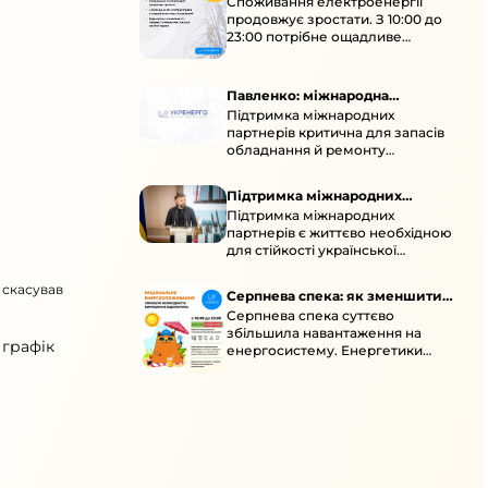
Споживання електроенергії
споживання зростає
продовжує зростати. З 10:00 до
23:00 потрібне ощадливе
енергоспоживання, а
енергоємні процеси просять
перенести на нічні години.
Павленко: міжнародна
Підтримка міжнародних
підтримка для стійкості
партнерів критична для запасів
енергосистеми
обладнання й ремонту
української енергосистеми під
час постійних атак ворога.
Підтримка міжнародних
Підтримка міжнародних
партнерів для стійкості
партнерів є життєво необхідною
енергосистеми
для стійкості української
енергосистеми під час постійних
ворожих атак і підготовки до
 скасував
Серпнева спека: як зменшити
наступної зими.
Серпнева спека суттєво
навантаження
збільшила навантаження на
 графік
енергосистему. Енергетики
відновлюють мережі після атак і
прискорюють ремонти, просять
ощадливо споживати.