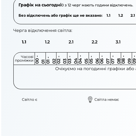
Графік на сьогодні
0 з 12 черг мають години відключень.
Без відключень або графік ще не вказано:
1.1
1.2
2.1
Черга відключення світла:
1.1
1.2
2.1
2.2
3.1
Часові
0
-
0
0
0
-
0
0
-
0
0
-
0
0
-
0
0
-
0
0
-
0
0
-
0
0
1
-
0
проміжки
3
4
5
6
6
7
7
8
8
9
2
2
3
4
5
1
Очікуємо на погодинні графіки або
Світло є
Світла немає