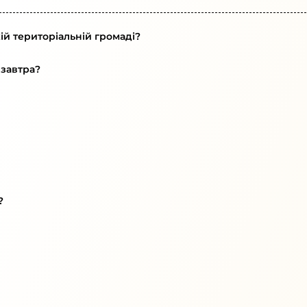
ій територіальній громаді?
 завтра?
?