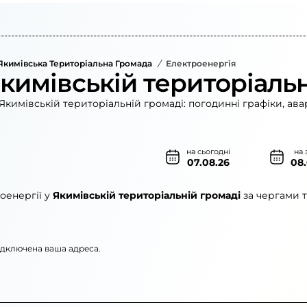
Якимівська Територіальна Громада
/
Електроенергія
Якимівській територіаль
Якимівській територіальній громаді: погодинні графіки, ава
на сьогодні
на 
07.08.26
08
оенергії у
Якимівській територіальній громаді
за чергами т
підключена ваша адреса.
»