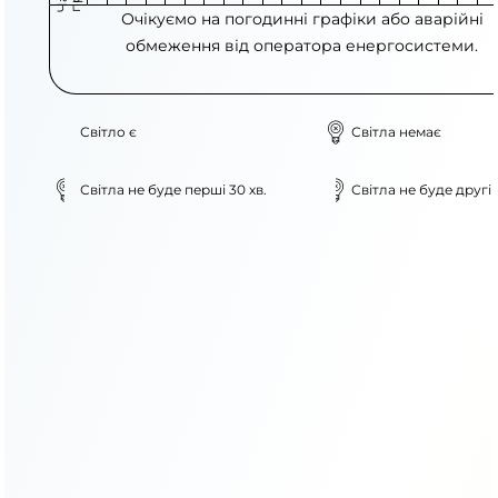
Очікуємо на погодинні графіки або аварійні
обмеження від оператора енергосистеми.
Світло є
Світла немає
Світла не буде перші 30 хв.
Світла не буде другі 