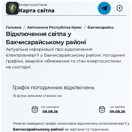
Енергосистема
Карта світла
Головна
/
Автономна Республіка Крим
/
Бахчисарайський Райо
Відключення світла у
Бахчисарайському районі
Актуальна інформація про відключення
електроенергії у Бахчисарайському районі: погодинні
графіки, аварійні обмеження та стан енергосистеми
на сьогодні.
Графік погодинних відключень
Зі всіма змінами станом на
на сьогодні
на завтра
08.08.26
09.08.26
Нижче наведено графік можливих відключень електроенергії у
Бахчисарайському районі
за чергами та годинами.