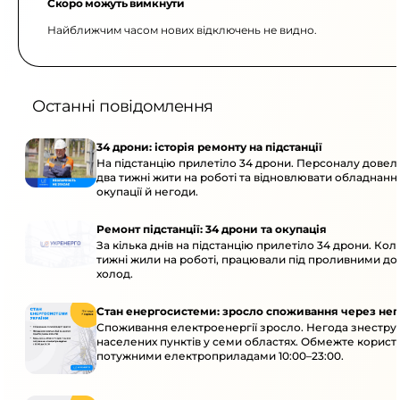
Скоро можуть вимкнути
Найближчим часом нових відключень не видно.
Останні повідомлення
34 дрони: історія ремонту на підстанції
На підстанцію прилетіло 34 дрони. Персоналу дове
два тижні жити на роботі та відновлювати обладнання
окупації й негоди.
Ремонт підстанції: 34 дрони та окупація
За кілька днів на підстанцію прилетіло 34 дрони. Кол
тижні жили на роботі, працювали під проливними до
холод.
Стан енергосистеми: зросло споживання через нег
Споживання електроенергії зросло. Негода знеструм
населених пунктів у семи областях. Обмежте корист
потужними електроприладами 10:00–23:00.