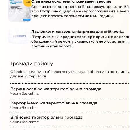
Стан енергосистеми: споживання зростає
Споживання електроенергії продовжує зростати. З 1
23:00 потрібне ощадливе енергоспоживання, а енер
процеси просять перенести на нічні години.
Павленко: міжнародна підтримка для стійкості
Підтримка міжнародних партнерів критична для запа
енергосистеми
обладнання й ремонту української енергосистеми пі
постійних атак ворога.
Громади району
Оберіть громаду, щоб переглянути актуальні черги та погодинни
для вашої території.
Верхньосадівська територіальна громада
Черги без світла:
Верхоріченська територіальна громада
Черги без світла:
Вілінська територіальна громада
Черги без світла: